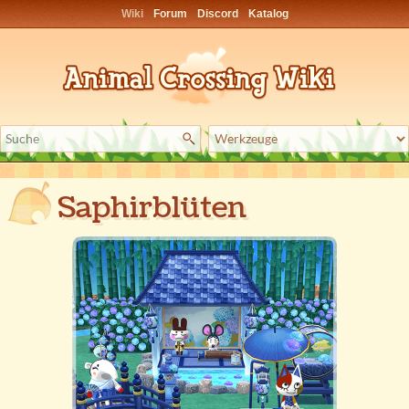
Wiki
Forum
Discord
Katalog
Saphirblüten