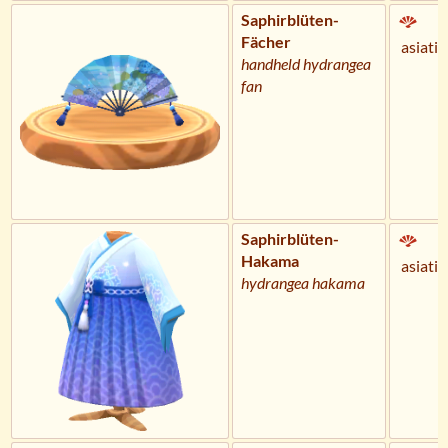
Saphirblüten-
Fächer
asiatis
handheld hydrangea
fan
Saphirblüten-
Hakama
asiatis
hydrangea hakama