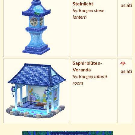
Steinlicht
asiatis
hydrangea stone
lantern
Saphirblüten-
Veranda
asiatis
hydrangea tatami
room