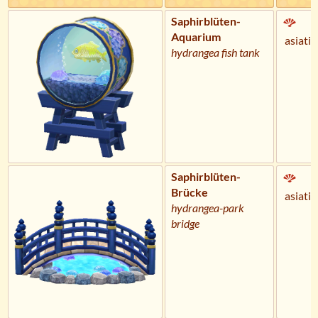
Saphirblüten-
Aquarium
asiatis
hydrangea fish tank
Saphirblüten-
Brücke
asiatis
hydrangea-park
bridge