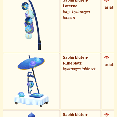
Laterne
asiatis
large hydrangea
lantern
Saphirblüten-
Ruheplatz
asiatis
hydrangea table set
Saphirblüten-