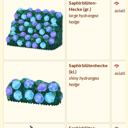
Saphirblüten-
Hecke (gr.)
asiatis
large hydrangea
hedge
Saphirblütenhecke
(kl.)
asiatis
shiny hydrangea
hedge
Saphirblüten-