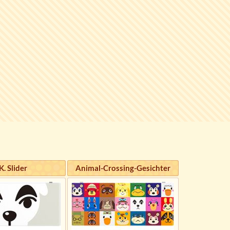
K. Slider
Animal-Crossing-Gesichter