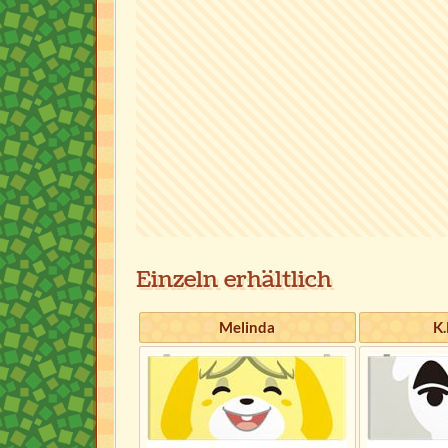
Einzeln erhältlich
Melinda
K.