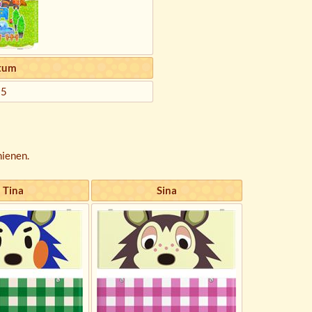
tum
15
hienen.
Tina
Sina