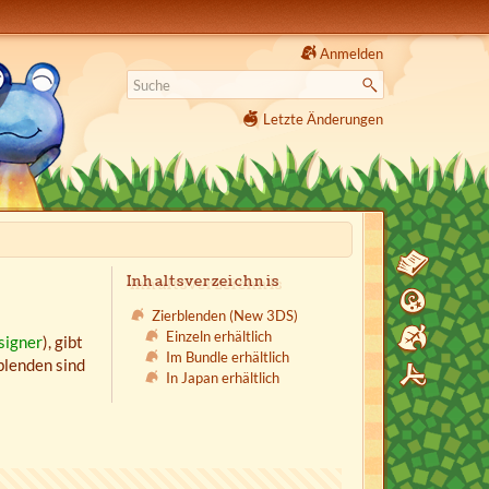
Anmelden
Letzte Änderungen
Inhaltsverzeichnis
Zierblenden (New 3DS)
Einzeln erhältlich
igner
), gibt
Im Bundle erhältlich
blenden sind
In Japan erhältlich