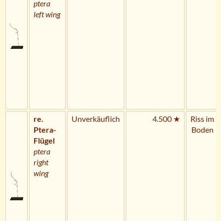
ptera
left wing
re.
Unverkäuflich
4.500 ★
Riss im
Ptera-
Boden
Flügel
ptera
right
wing