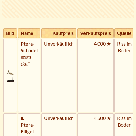
Bild
Name
Kaufpreis
Verkaufspreis
Quelle
Ptera-
Unverkäuflich
4.000 ★
Riss im
Schädel
Boden
ptera
skull
li.
Unverkäuflich
4.500 ★
Riss im
Ptera-
Boden
Flügel