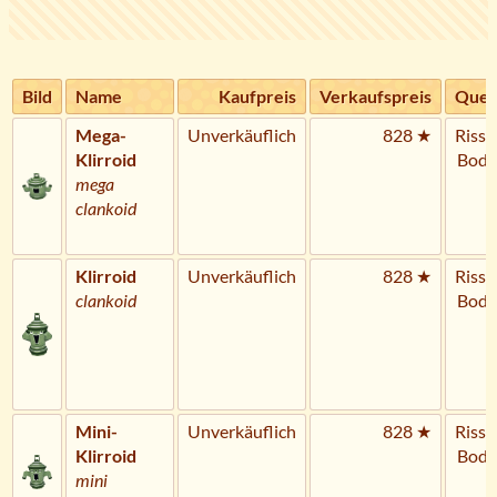
Bild
Name
Kaufpreis
Verkaufspreis
Quel
Mega-
Unverkäuflich
828 ★
Riss 
Klirroid
Bode
mega
clankoid
Klirroid
Unverkäuflich
828 ★
Riss 
clankoid
Bode
Mini-
Unverkäuflich
828 ★
Riss 
Klirroid
Bode
mini