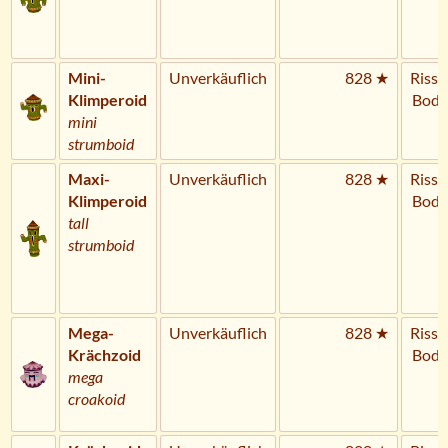
Mini-
Unverkäuflich
828 ★
Riss 
Klimperoid
Bode
mini
strumboid
Maxi-
Unverkäuflich
828 ★
Riss 
Klimperoid
Bode
tall
strumboid
Mega-
Unverkäuflich
828 ★
Riss 
Krächzoid
Bode
mega
croakoid