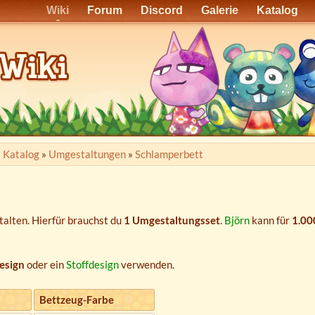
Wiki
Forum
Discord
Galerie
Katalog
»
Katalog
»
Umgestaltungen
»
Schlamperbett
alten. Hierfür brauchst du
1 Umgestaltungsset
.
Björn
kann für
1.00
esign
oder ein
Stoffdesign
verwenden.
Bettzeug-Farbe