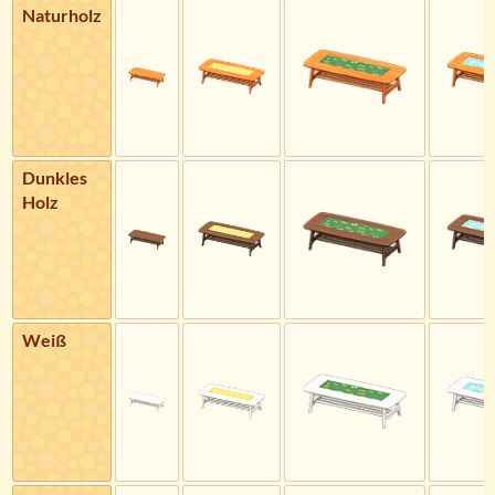
Naturholz
Dunkles
Holz
Weiß