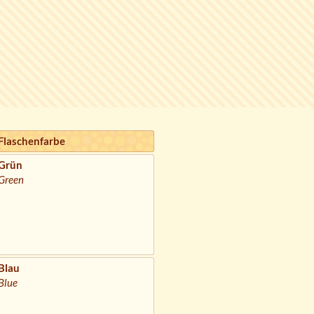
Flaschenfarbe
Grün
Green
Blau
Blue