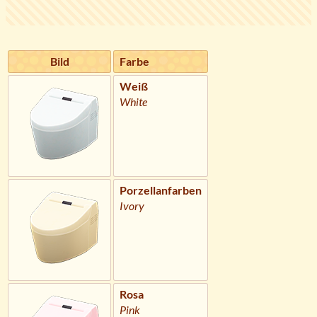
Bild
Farbe
Weiß
White
Porzellanfarben
Ivory
Rosa
Pink