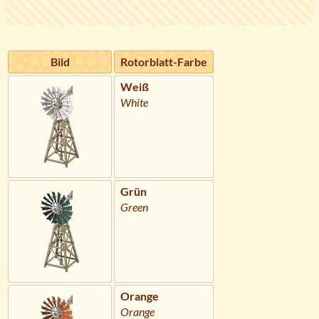
Bild
Rotorblatt-Farbe
Weiß
White
Grün
Green
Orange
Orange