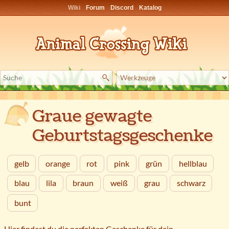
Wiki
Forum
Discord
Katalog
Graue gewagte
Geburtstagsgeschenke
gelb
orange
rot
pink
grün
hellblau
blau
lila
braun
weiß
grau
schwarz
bunt
Hier findest du die perfekten Geschenke für dein