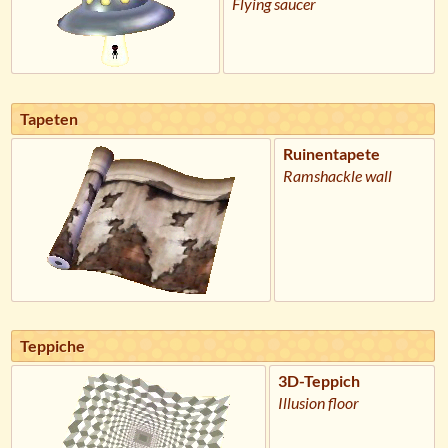
Flying saucer
Tapeten
Ruinentapete
Ramshackle wall
Teppiche
3D-Teppich
Illusion floor