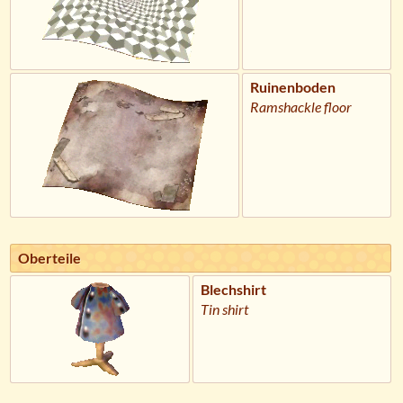
Ruinenboden
Ramshackle floor
Oberteile
Blechshirt
Tin shirt