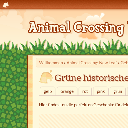
Willkommen
»
Animal Crossing: New Leaf
»
Geb
Grüne historisch
gelb
orange
rot
pink
grün
Hier findest du die perfekten Geschenke für dei