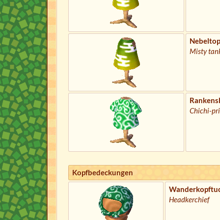
Nebelto
Misty tan
Rankensh
Chichi-pri
Kopfbedeckungen
Wanderkopftu
Headkerchief