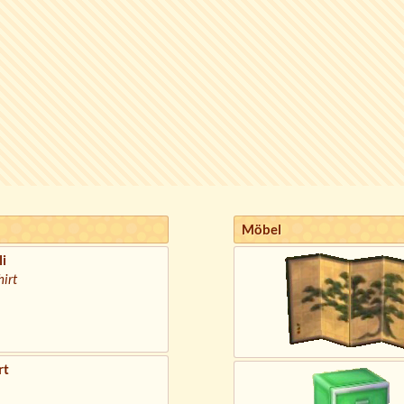
Möbel
i
irt
rt