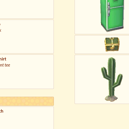
p
k
irt
nt tee
ch