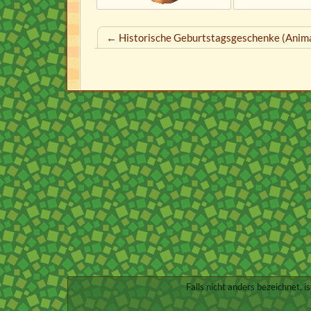
← Historische Geburtstagsgeschenke (Anima
Falls nicht anders bezeichnet, i