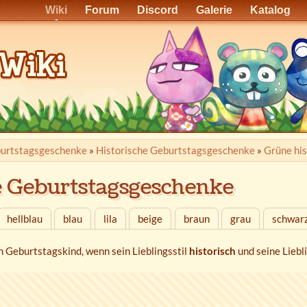
Wiki
Forum
Discord
Galerie
Katalog
urtstags­geschenke
»
Historische Geburtstagsgeschenke
»
Grüne hi
e Geburtstagsgeschenke
hellblau
blau
lila
beige
braun
grau
schwar
n Geburtstagskind, wenn sein Lieblingsstil
historisch
und seine Liebl