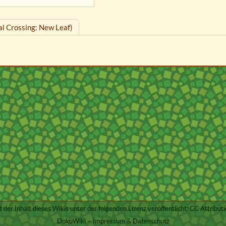
l Crossing: New Leaf)
st der Inhalt dieses Wikis unter der folgenden Lizenz veröffentlicht:
CC Attributi
DokuWiki
~
Impressum & Datenschutz