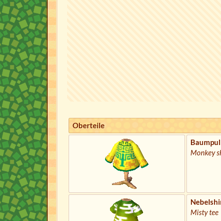
Oberteile
Baumpull
Monkey sh
Nebelshi
Misty tee