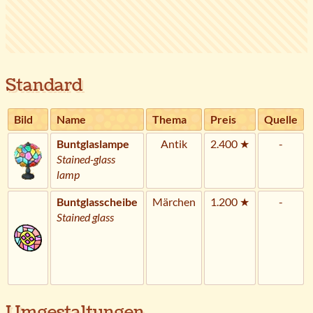
Standard
Bild
Name
Thema
Preis
Quelle
Buntglaslampe
Antik
2.400 ★
-
Stained-glass
lamp
Buntglasscheibe
Märchen
1.200 ★
-
Stained glass
Umgestaltungen