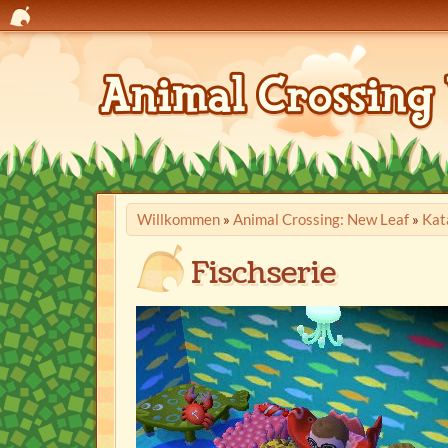
Willkommen
»
Animal Crossing: New Leaf
»
Kat
Fischserie