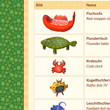
Bild
Name
Fischsofa
Red-snapper ch
Flundertisch
Flounder table
Krebsuhr
Crab clock
Kugelfischfer
Puffer-fish TV
Leuchtfischl
Football-fish l