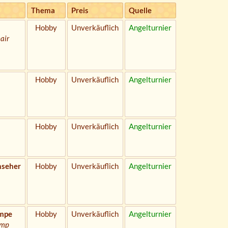
Thema
Preis
Quelle
Hobby
Unverkäuflich
Angelturnier
air
Hobby
Unverkäuflich
Angelturnier
Hobby
Unverkäuflich
Angelturnier
nseher
Hobby
Unverkäuflich
Angelturnier
ampe
Hobby
Unverkäuflich
Angelturnier
amp