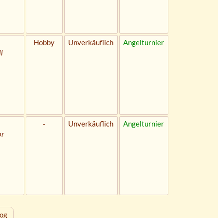
Hobby
Unverkäuflich
Angelturnier
l
-
Unverkäuflich
Angelturnier
or
og