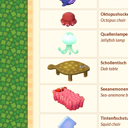
Oktopushock
Octopus chair
Quallenlampe
Jellyfish lamp
Schollentisch
Dab table
Seeanemonen
Sea-anemone 
Tintenfischst
Squid chair