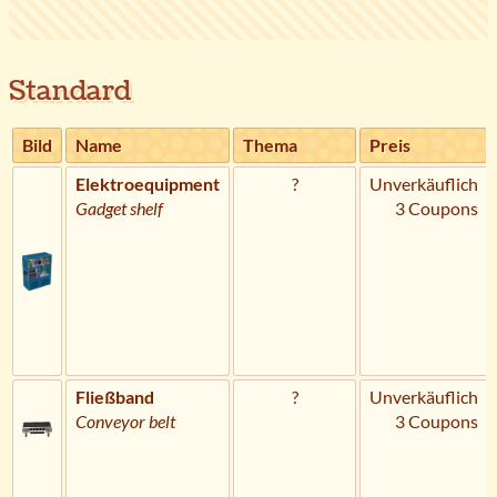
Standard
Bild
Name
Thema
Preis
Elektroequipment
?
Unverkäuflich
Gadget shelf
3 Coupons
Fließband
?
Unverkäuflich
Conveyor belt
3 Coupons