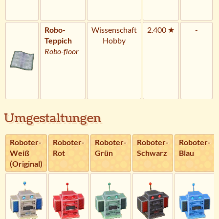
Robo-
Wissenschaft
2.400 ★
-
Teppich
Hobby
Robo-floor
Umgestaltungen
Roboter-
Roboter-
Roboter-
Roboter-
Roboter-
Weiß
Rot
Grün
Schwarz
Blau
(Original)