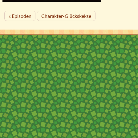
« Episoden
Charakter-Glückskekse