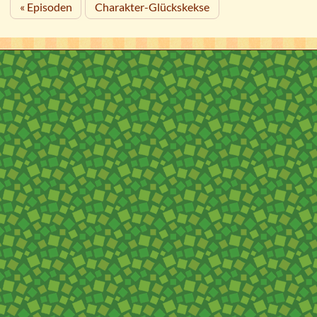
« Episoden
Charakter-Glückskekse