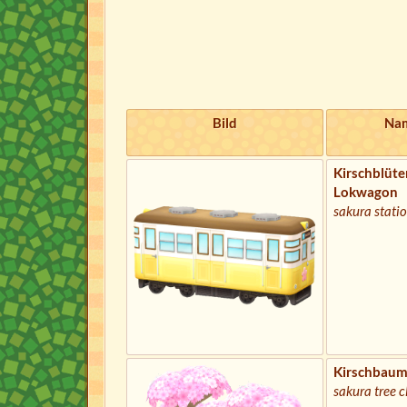
Bild
Na
Kirschblüte
Lokwagon
sakura statio
Kirschbaum
sakura tree c