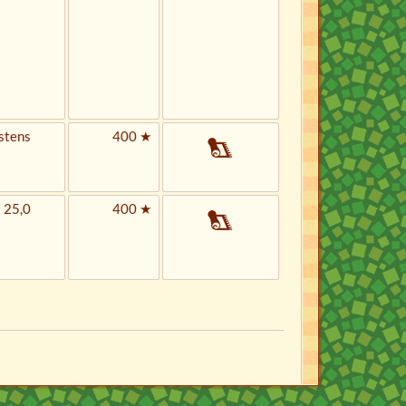
stens
400 ★
 25,0
400 ★