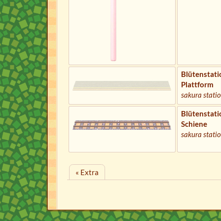
Blütenstati
Plattform
sakura stati
Blütenstati
Schiene
sakura statio
« Extra