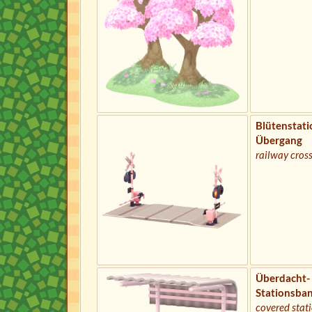
Blütenstati
Übergang
railway cros
Überdacht-
Stationsba
covered stat