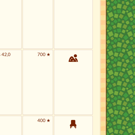
 42,0
700 ★
400 ★