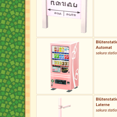
Blütenstati
Automat
sakura stati
Blütenstati
Laterne
sakura statio