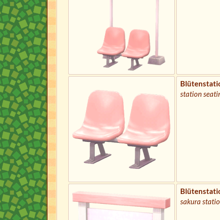
Blütenstat
station seati
Blütenstati
sakura statio