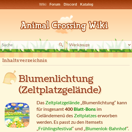
Wiki
Forum
Discord
Katalog
Inhaltsverzeichnis
Blumenlichtung
(Zeltplatzgelände)
Das
Zeltplatzgelände
„Blumenlichtung“ kann
für insgesamt
400
Blatt-Bons
im
Geländemenü des
Zeltplatzes
erworben
werden. Es passt zu den Itemsets
„
Frühlingsfestival
“ und „
Blumenlok-Bahnhof
“.