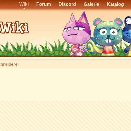
Wiki
Forum
Discord
Galerie
Katalog
chneiderei