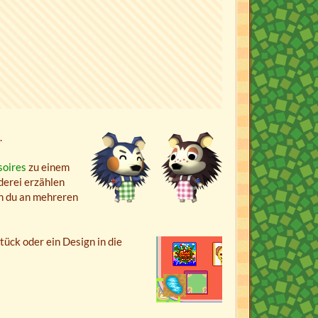
.
soires
zu einem
derei erzählen
nn du an mehreren
ück oder ein Design in die