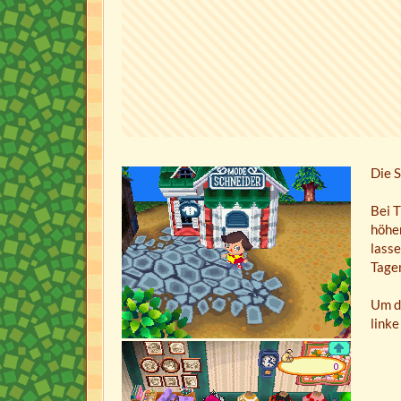
Die 
Bei T
höher
lasse
Tagen
Um de
linke