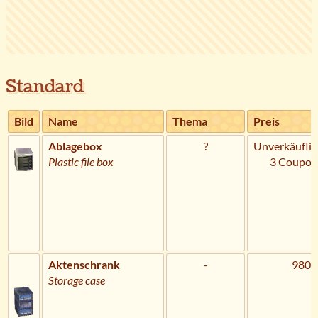
Standard
Bild
Name
Thema
Preis
Ablagebox
?
Unverkäuflic
Plastic file box
3 Coupon
Aktenschrank
-
980 
Storage case