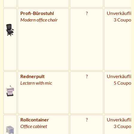
Profi-Bürostuhl
?
Unverkäuflic
Modern office chair
3 Coupon
Rednerpult
?
Unverkäuflic
Lectern with mic
5 Coupon
Rollcontainer
?
Unverkäuflic
Office cabinet
3 Coupon