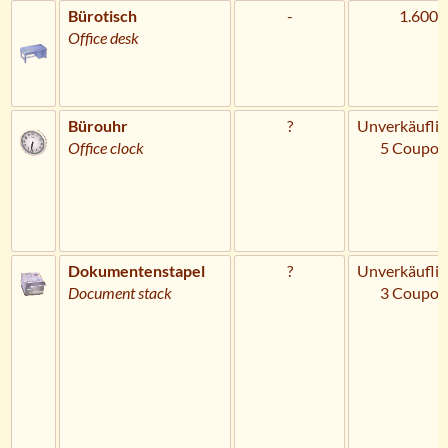
Bürotisch
-
1.600 
Office desk
Bürouhr
?
Unverkäuflic
Office clock
5 Coupon
Dokumentenstapel
?
Unverkäuflic
Document stack
3 Coupon