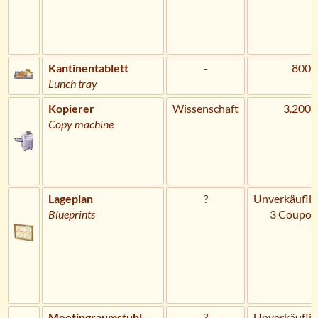
Kantinentablett
-
800 
Lunch tray
Kopierer
Wissenschaft
3.200 
Copy machine
Lageplan
?
Unverkäuflic
Blueprints
3 Coupon
Meetingraumstuhl
?
Unverkäuflic