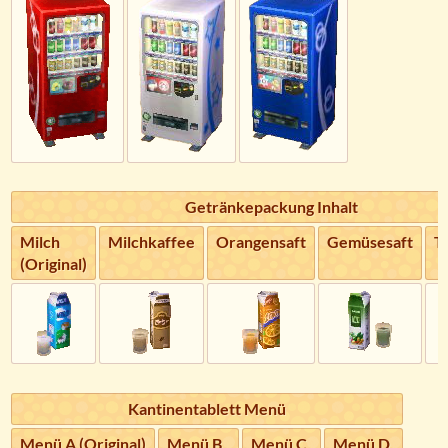
Getränkepackung Inhalt
Milch
Milchkaffee
Orangensaft
Gemüsesaft
T
(Original)
Kantinentablett Menü
Menü A (Original)
Menü B
Menü C
Menü D