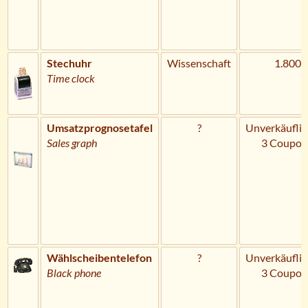
Stechuhr
Wissenschaft
1.800 
Time clock
Umsatzprognosetafel
?
Unverkäuflic
Sales graph
3 Coupon
Wählscheibentelefon
?
Unverkäuflic
Black phone
3 Coupon