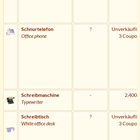
Schnurtelefon
?
Unverkäuflic
Office phone
3 Coupon
Schreibmaschine
-
2.400 
Typewriter
Schreibtisch
?
Unverkäuflic
White office desk
3 Coupon