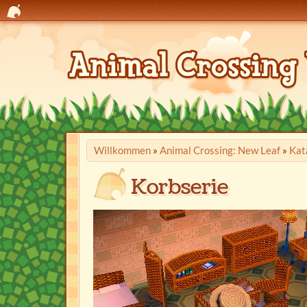
Willkommen
»
Animal Crossing: New Leaf
»
Kat
Korbserie