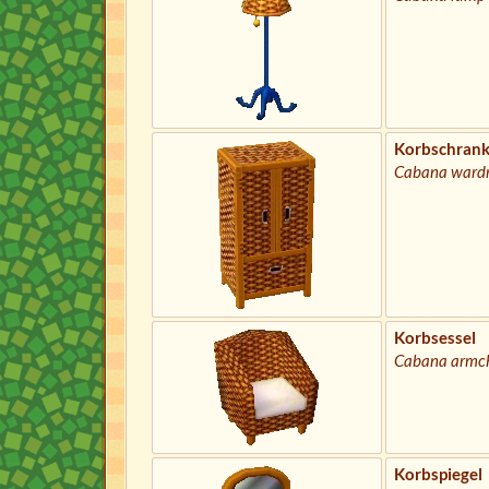
Korbschran
Cabana ward
Korbsessel
Cabana armc
Korbspiegel