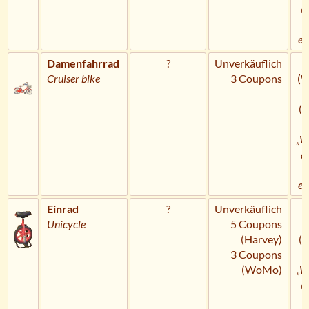
a
U
er
Damenfahrrad
?
Unverkäuflich
Cruiser bike
3 Coupons
(
C
(
„W
a
U
er
Einrad
?
Unverkäuflich
H
Unicycle
5 Coupons
(Harvey)
(
3 Coupons
(WoMo)
„W
a
U