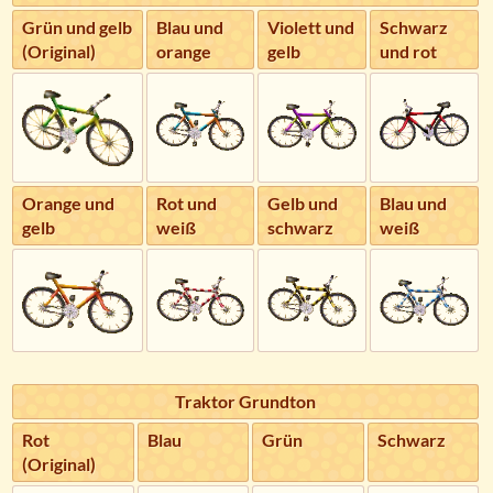
Grün und gelb
Blau und
Violett und
Schwarz
(Original)
orange
gelb
und rot
Orange und
Rot und
Gelb und
Blau und
gelb
weiß
schwarz
weiß
Traktor Grundton
Rot
Blau
Grün
Schwarz
(Original)