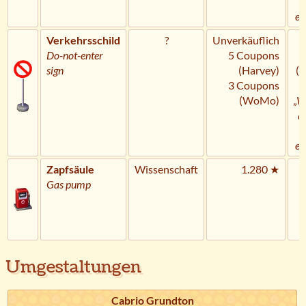
U
er
Verkehrsschild
?
Unverkäuflich
H
Do-not-enter
5 Coupons
C
sign
(Harvey)
(
3 Coupons
(WoMo)
„W
a
U
er
Zapfsäule
Wissenschaft
1.280 ★
Gas pump
Umgestaltungen
Cabrio Grundton