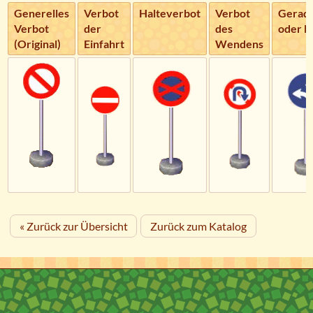
Generelles
Verbot
Halteverbot
Verbot
Gerad
Verbot
der
des
oder li
(Original)
Einfahrt
Wendens
« Zurück zur Übersicht
Zurück zum Katalog