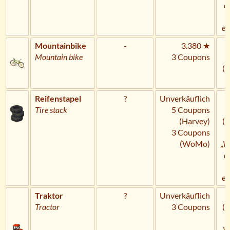
a
U
er
Mountainbike
-
3.380 ★
Mountain bike
3 Coupons
(
Reifenstapel
?
Unverkäuflich
H
Tire stack
5 Coupons
(Harvey)
(
3 Coupons
(WoMo)
„W
a
U
er
Traktor
?
Unverkäuflich
Tractor
3 Coupons
(
„W