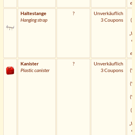
er
Haltestange
?
Unverkäuflich
Hanging strap
3 Coupons
(
„W
a
U
er
Kanister
?
Unverkäuflich
Plastic canister
3 Coupons
(
(
(
(
„W
a