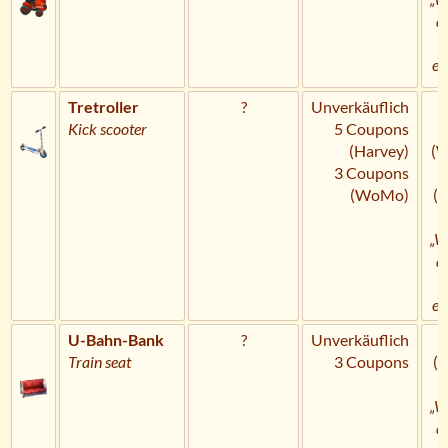
a
U
er
Tretroller
?
Unverkäuflich
H
Kick scooter
5 Coupons
(Harvey)
(
3 Coupons
C
(WoMo)
(
„W
a
U
er
U-Bahn-Bank
?
Unverkäuflich
Train seat
3 Coupons
(
„W
a