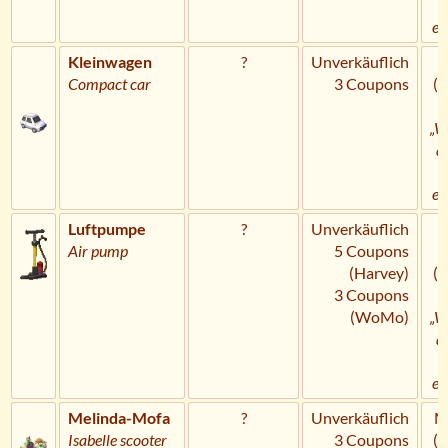
U
er
Kleinwagen
?
Unverkäuflich
Compact car
3 Coupons
(
„W
a
U
er
Luftpumpe
?
Unverkäuflich
H
Air pump
5 Coupons
(Harvey)
(
3 Coupons
(WoMo)
„W
a
U
er
Melinda-Mofa
?
Unverkäuflich
M
Isabelle scooter
3 Coupons
(