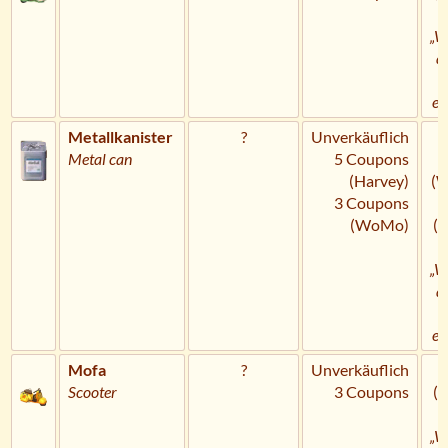
„W
a
U
er
Metallkanister
?
Unverkäuflich
H
Metal can
5 Coupons
(Harvey)
(
3 Coupons
(WoMo)
(
„W
a
U
er
Mofa
?
Unverkäuflich
C
Scooter
3 Coupons
(
„W