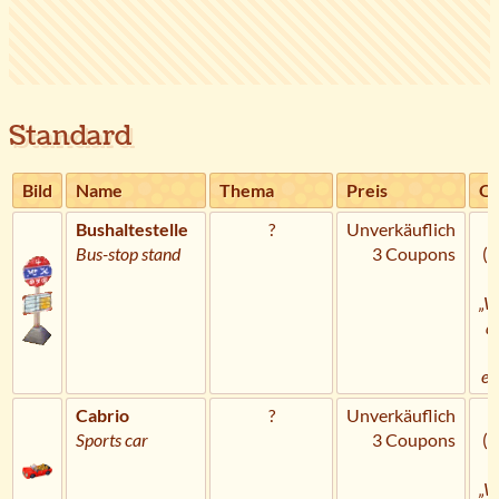
Standard
Bild
Name
Thema
Preis
Qu
Bushaltestelle
?
Unverkäuflich
Bus-stop stand
3 Coupons
(
„W
a
U
er
Cabrio
?
Unverkäuflich
Sports car
3 Coupons
(
„W