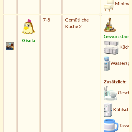
Minimal
7-8
Gemütliche
Küche 2
Gewürzständ
Gisela
Küche
Wassersp
Zusätzlich:
Geschi
Kühlschr
Tasse