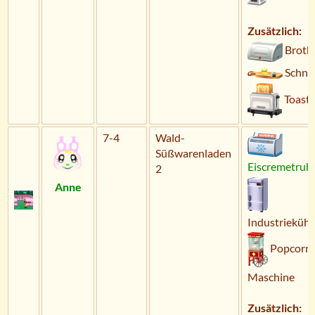
Zusätzlich:
Brotk
Schne
Toaste
7-4
Wald-
Süßwarenladen
Eiscremetruh
2
Anne
Industriekühl
Popcorn
Maschine
Zusätzlich: