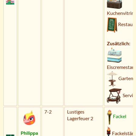
Kuchenvitrin
Restaura
Zusätzlich:
Eiscremestan
Gartent
Servi
7-2
Lustiges
Fackel
Lagerfeuer 2
Philippa
Fackelstän