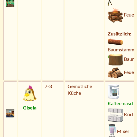
Feuer
Zusätzlich:
Baumstammb
Baums
Feuer
7-3
Gemütliche
Küche
Kaffeemaschi
Gisela
Küche
Mixer