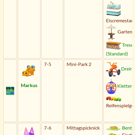
Eiscremestan
Gartent
Trese
(Standard)
7-5
Mini-Park 2
Dreira
Markus
Kletterg
Reifenspielge
7-6
Mittagspicknick
Bento
Fischt