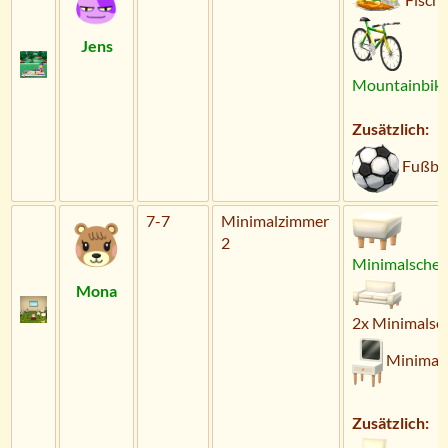
Jens
Mountainbik
Zusätzlich:
Fußbal
7-7
Minimalzimmer
2
Minimalsche
Mona
2x Minimalso
Minimals
Zusätzlich: