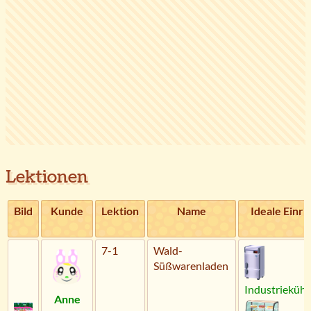
Lektionen
Bild
Kunde
Lektion
Name
Ideale Einri
7-1
Wald-
Süßwarenladen
Industriekühl
Anne