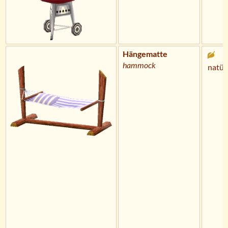
Hängematte
hammock
natür