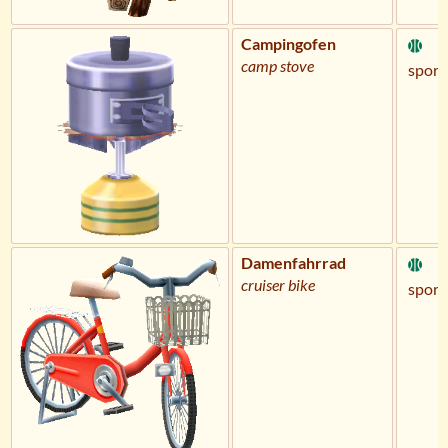
Campingofen
camp stove
sportl
Damenfahrrad
cruiser bike
sportl