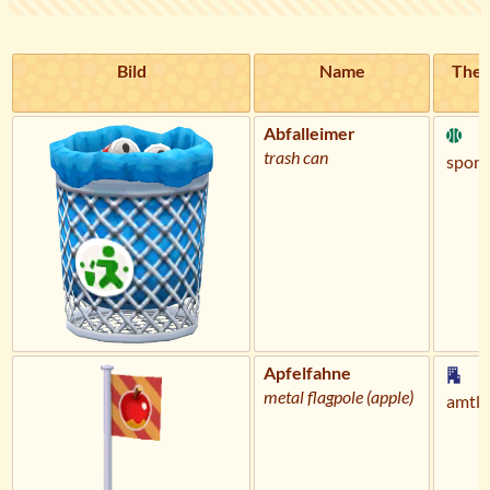
Bild
Name
The
Abfalleimer
trash can
sportl
Apfelfahne
metal flagpole (apple)
amtli