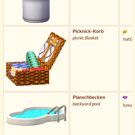
Picknick-Korb
picnic Basket
natür
Planschbecken
backyard pool
luxur