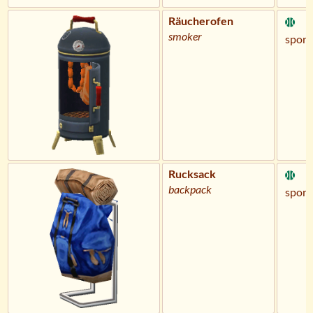
Räucherofen
smoker
sportl
Rucksack
backpack
sportl