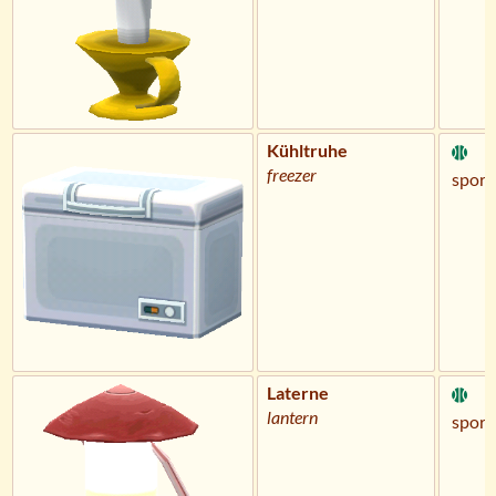
Kühltruhe
freezer
sportl
Laterne
lantern
sportl