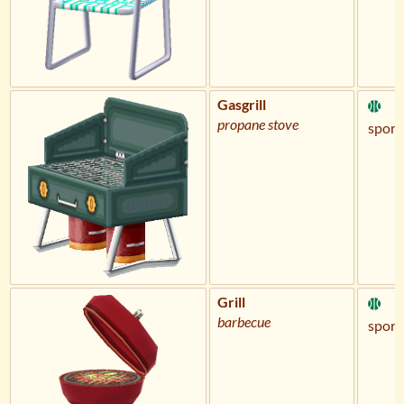
Gasgrill
propane stove
sportl
Grill
barbecue
sportl