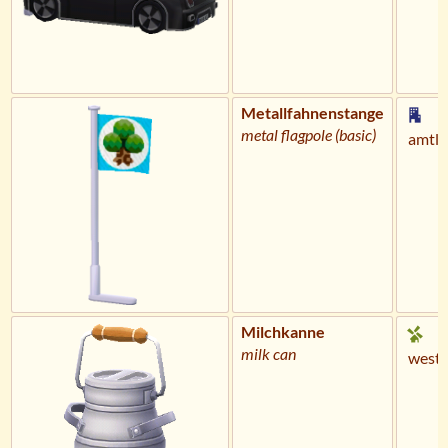
Metallfahnenstange
metal flagpole (basic)
amtli
Milchkanne
milk can
weste