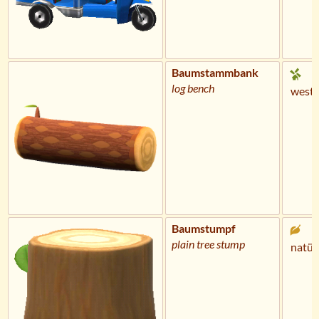
Baumstammbank
log bench
weste
Baumstumpf
plain tree stump
natür