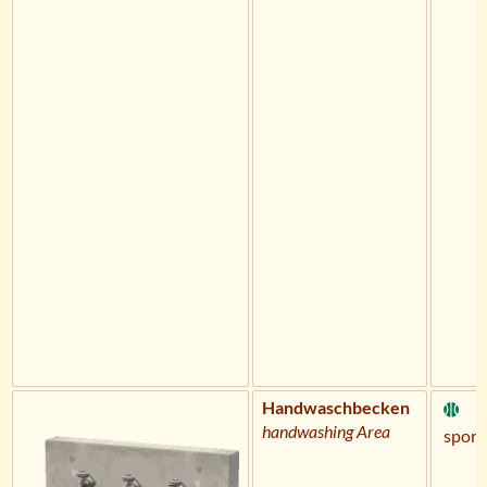
Handwaschbecken
handwashing Area
sportl