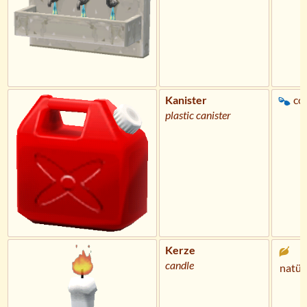
Kanister
co
plastic canister
Kerze
candle
natür