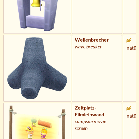
Wellenbrecher
wave breaker
natür
Zeltplatz-
Filmleinwand
natür
campsite movie
screen