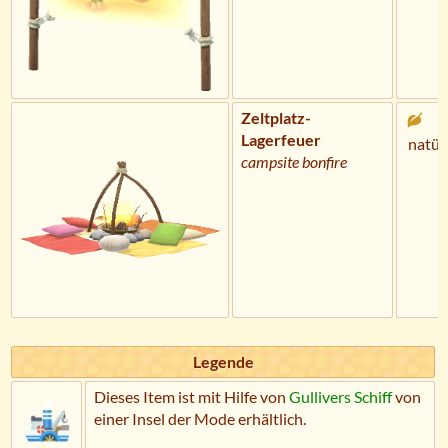
Zeltplatz-
Lagerfeuer
natür
campsite bonfire
Legende
Dieses Item ist mit Hilfe von
Gullivers Schiff
von
einer Insel der Mode erhältlich.