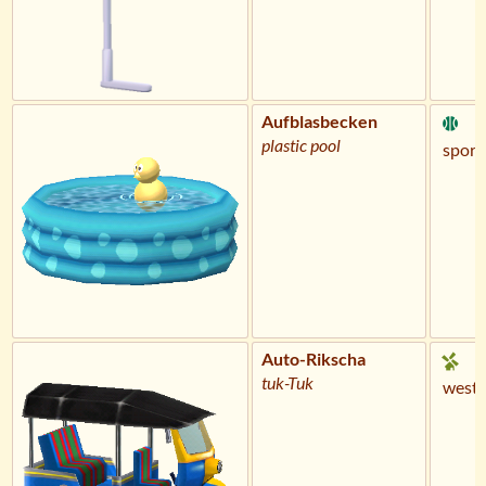
Aufblasbecken
plastic pool
sportl
Auto-Rikscha
tuk-Tuk
weste