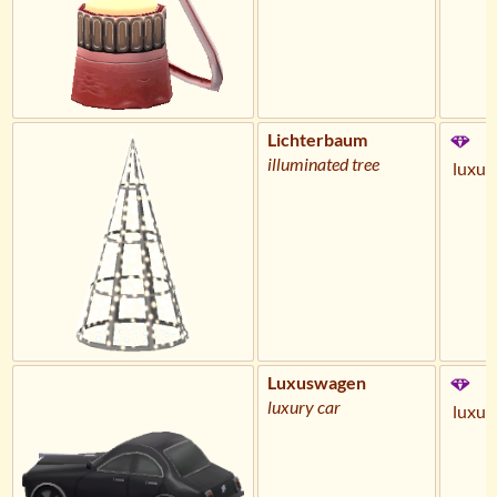
Lichterbaum
illuminated tree
luxur
Luxuswagen
luxury car
luxur