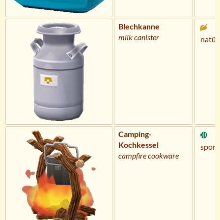
Blechkanne
milk canister
natür
Camping-
Kochkessel
sportl
campfire cookware