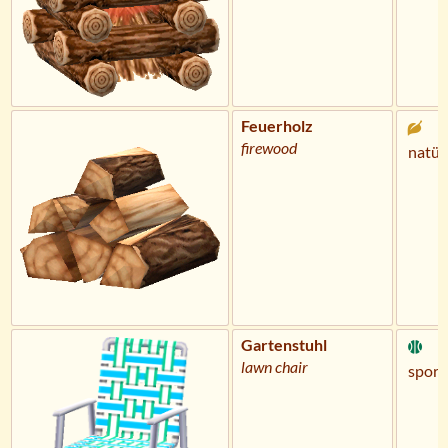
Feuerholz
firewood
natür
Gartenstuhl
lawn chair
sportl