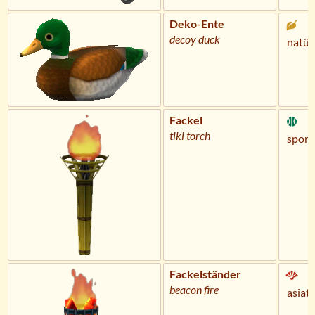
Deko-Ente
decoy duck
natür
Fackel
tiki torch
sportl
Fackelständer
beacon fire
asiati