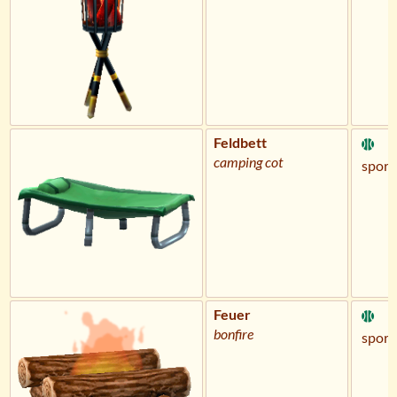
Feldbett
camping cot
sportl
Feuer
bonfire
sportl