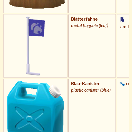
Blätterfahne
metal flagpole (leaf)
amtli
Blau-Kanister
co
plastic canister (blue)