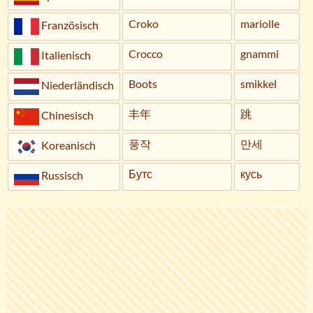
Croko
mariolle
Französisch
Crocco
gnammi
Italienisch
Boots
smikkel
Niederländisch
丰年
跳
Chinesisch
풍작
만세
Koreanisch
Бутс
кусь
Russisch