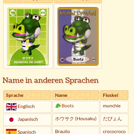
Name in anderen Sprachen
Sprache
Name
Floskel
Boots
munchie
Englisch
ホウサク (Housaku)
だぴょん
Japanisch
Braulio
crococroco
Spanisch