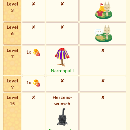
Level
✘
✘
3
Level
✘
✘
6
Level
✘
1x
7
Narrenpulli
Level
✘
✘
1x
9
Level
✘
Herzens­
✘
15
wunsch