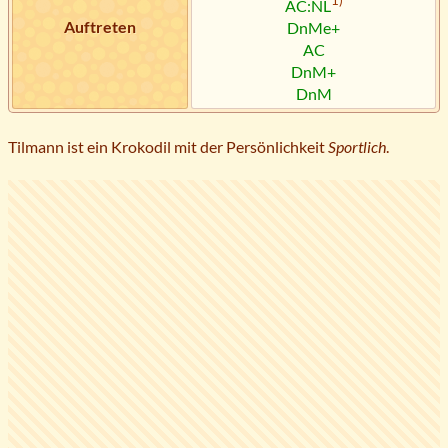
1)
AC:NL
Auftreten
DnMe+
AC
DnM+
DnM
Tilmann ist ein Krokodil mit der Persönlichkeit
Sportlich
.