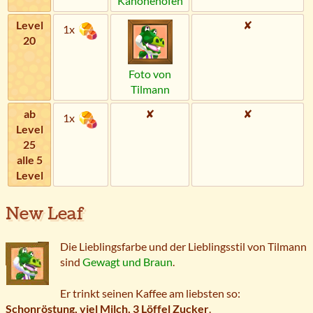
Kanonenofen
Level
✘
1x
20
Foto von
Tilmann
ab
✘
✘
1x
Level
25
alle 5
Level
New Leaf
Die Lieblingsfarbe und der Lieblingsstil von Tilmann
sind
Gewagt und Braun
.
Er trinkt seinen Kaffee am liebsten so:
Schonröstung, viel Milch, 3 Löffel Zucker
.