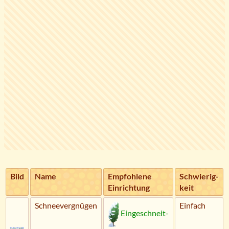
Bild
Name
Empfohlene
Schwierig­
Einrichtung
keit
Schneevergnügen
Einfach
Eingeschneit-