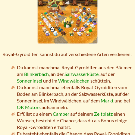
Royal-Gyroiditen kannst du auf verschiedene Arten verdienen:
Du kannst manchmal Royal-Gyroiditen aus den Bäumen
am
Blinkerbach
, an der
Salzwasserküste
, auf der
Sonneninsel
und im
Windwäldchen
schütteln.
Du kannst manchmal ebenfalls Royal-Gyroiditen vom
Boden am Blinkerbach, an der Salzwasserküste, auf der
Sonneninsel, im Windwäldchen, auf dem
Markt
und bei
OK Motors
aufsammeln.
Erfüllst du einem
Camper
auf deinem
Zeltplatz
einen
Wunsch, besteht die Chance, dass du als Bonus einige
Royal-Gyroiditen erhältst.
Es besteht ebenfalls die Chance, dass Royal-Gyroiditen