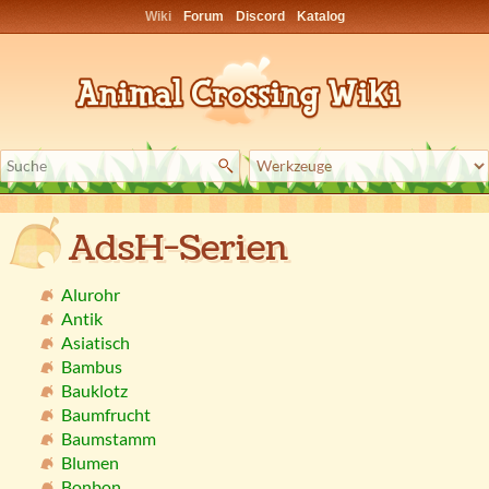
Wiki
Forum
Discord
Katalog
AdsH-Serien
Alurohr
Antik
Asiatisch
Bambus
Bauklotz
Baumfrucht
Baumstamm
Blumen
Bonbon