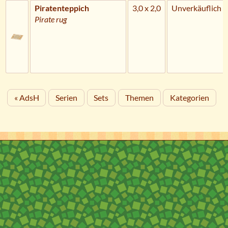
Piratenteppich
3,0 x 2,0
Unverkäuflich
Pirate rug
« AdsH
Serien
Sets
Themen
Kategorien