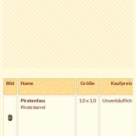
Bild
Name
Größe
Kaufpreis
Piratenfass
1,0 x 1,0
Unverkäuflich
Pirate barrel