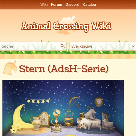
Wiki
Forum
Discord
Katalog
Stern (AdsH-Serie)