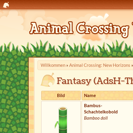
Willkommen
»
Animal Crossing: New Horizons
Fantasy (AdsH-T
Bild
Name
Bambus-
Schachtelkobold
Bamboo doll