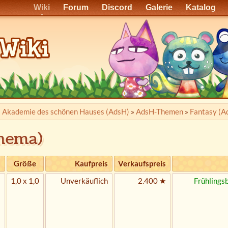
Wiki
Forum
Discord
Galerie
Katalog
»
Akademie des schönen Hauses (AdsH)
»
AdsH-Themen
»
Fantasy (A
hema)
Größe
Kaufpreis
Verkaufspreis
1,0 x 1,0
Unverkäuflich
2.400 ★
Frühlings