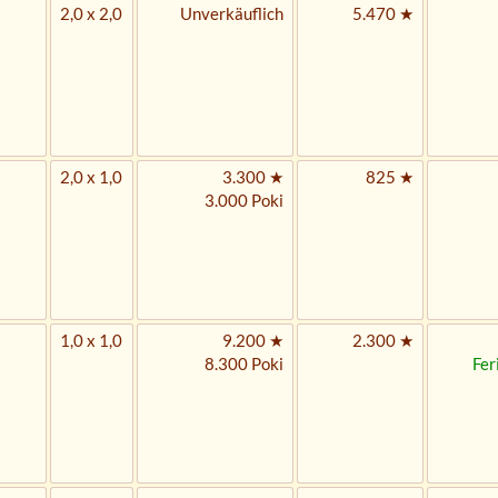
2,0 x 2,0
Unverkäuflich
5.470 ★
2,0 x 1,0
3.300 ★
825 ★
3.000 Poki
1,0 x 1,0
9.200 ★
2.300 ★
8.300 Poki
Fer