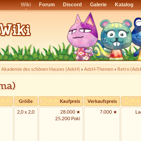
Wiki
Forum
Discord
Galerie
Katalog
»
Akademie des schönen Hauses (AdsH)
»
AdsH-Themen
»
Retro (Ad
ma)
Größe
Kaufpreis
Verkaufspreis
2,0 x 2,0
28.000 ★
7.000 ★
La
25.200 Poki