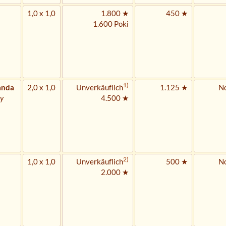
1,0 x 1,0
1.800 ★
450 ★
1.600 Poki
1)
anda
2,0 x 1,0
Unverkäuflich
1.125 ★
No
ay
4.500 ★
2)
1,0 x 1,0
Unverkäuflich
500 ★
No
2.000 ★