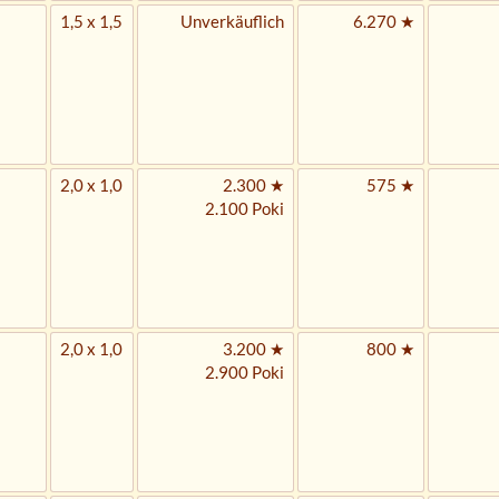
1,5 x 1,5
Unverkäuflich
6.270 ★
2,0 x 1,0
2.300 ★
575 ★
2.100 Poki
2,0 x 1,0
3.200 ★
800 ★
2.900 Poki