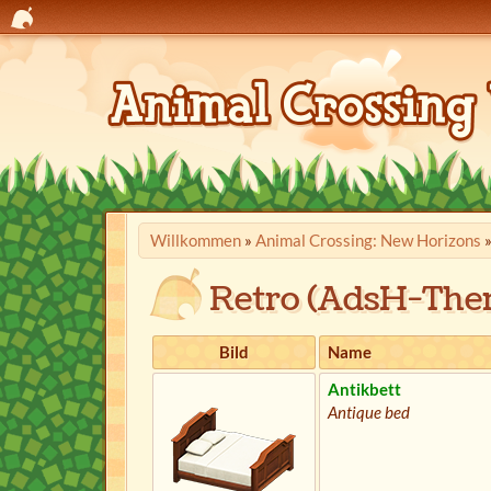
Willkommen
»
Animal Crossing: New Horizons
Retro (AdsH-The
Bild
Name
Antikbett
Antique bed