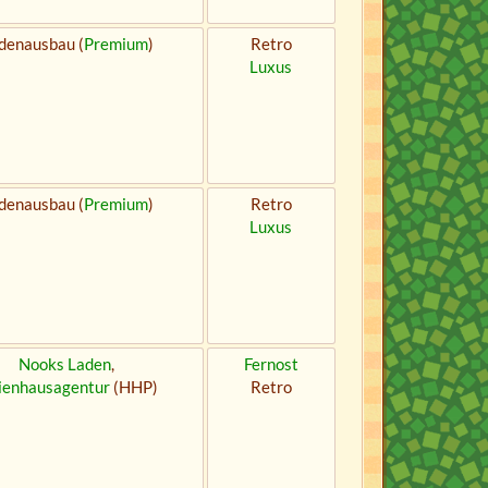
denausbau (
Premium
)
Retro
Luxus
denausbau (
Premium
)
Retro
Luxus
Nooks Laden
,
Fernost
ienhausagentur
(HHP)
Retro