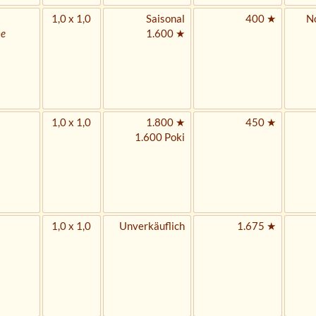
1,0 x 1,0
Saisonal
400 ★
No
ne
1.600 ★
1,0 x 1,0
1.800 ★
450 ★
1.600 Poki
1,0 x 1,0
Unverkäuflich
1.675 ★