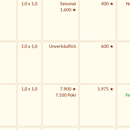
1,0 x 1,0
Saisonal
400 ★
No
1.600 ★
1,0 x 1,0
Unverkäuflich
600 ★
1,0 x 1,0
7.900 ★
1.975 ★
7.100 Poki
Fe