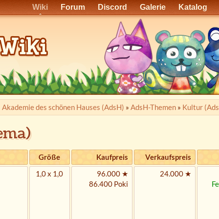
Wiki
Forum
Discord
Galerie
Katalog
»
Akademie des schönen Hauses (AdsH)
»
AdsH-Themen
»
Kultur (Ad
ema)
Größe
Kaufpreis
Verkaufspreis
1,0 x 1,0
96.000 ★
24.000 ★
86.400 Poki
Fe