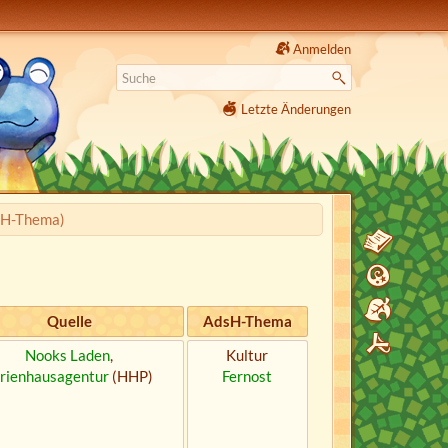
Anmelden
Letzte Änderungen
sH-Thema)
Quelle
AdsH-Thema
Nooks Laden
,
Kultur
rienhausagentur
(HHP)
Fernost