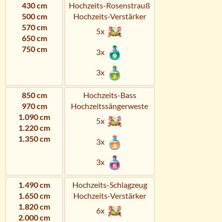
430 cm
Hochzeits-Rosenstrauß
500 cm
Hochzeits-Verstärker
570 cm
5x
650 cm
750 cm
3x
3x
850 cm
Hochzeits-Bass
970 cm
Hochzeitssängerweste
1.090 cm
5x
1.220 cm
1.350 cm
3x
3x
1.490 cm
Hochzeits-Schlagzeug
1.650 cm
Hochzeits-Verstärker
1.820 cm
6x
2.000 cm