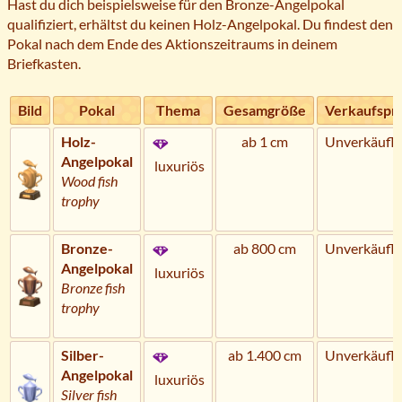
Hast du dich beispielsweise für den Bronze-Angelpokal
qualifiziert, erhältst du keinen Holz-Angelpokal. Du findest den
Pokal nach dem Ende des Aktionszeitraums in deinem
Briefkasten.
Bild
Pokal
Thema
Gesamgröße
Verkaufspre
Holz-
ab 1 cm
Unverkäufli
Angelpokal
luxuriös
Wood fish
trophy
Bronze-
ab 800 cm
Unverkäufli
Angelpokal
luxuriös
Bronze fish
trophy
Silber-
ab 1.400 cm
Unverkäufli
Angelpokal
luxuriös
Silver fish