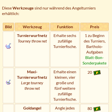
Diese
Werkzeuge
sind nur während des Angelturniers
erhältlich:
Bild
Werkzeug
Funktion
Preis
Turnierwurfnetz
Erhalte sechs
1 zu Beginn
Tourney throw net
zufällige
des Turniers,
Turnierfische.
Bartholo-
Aufgaben
Blatt-Bon-
Sonderpakete
Maxi-
Erhalte einen
20
Turnierwurfnetz
kleinen, vier
Large tourney
große und
throw net
fünf weitere
zufällige
Turnierfische.
Goldangel
Angle jedes
80