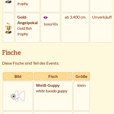
trophy
Gold-
ab 3.400 cm
Unverkäufli
Angelpokal
luxuriös
Gold fish
trophy
Fische
Diese Fische sind Teil des Events:
Bild
Fisch
Größe
Weiß-Guppy
klein
white tuxedo guppy