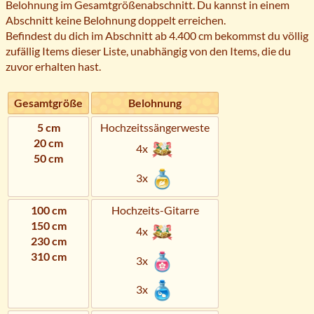
Belohnung im Gesamtgrößenabschnitt. Du kannst in einem
Abschnitt keine Belohnung doppelt erreichen.
Befindest du dich im Abschnitt ab 4.400 cm bekommst du völlig
zufällig Items dieser Liste, unabhängig von den Items, die du
zuvor erhalten hast.
Gesamtgröße
Belohnung
5 cm
Hochzeitssängerweste
20 cm
4x
50 cm
3x
100 cm
Hochzeits-Gitarre
150 cm
4x
230 cm
310 cm
3x
3x