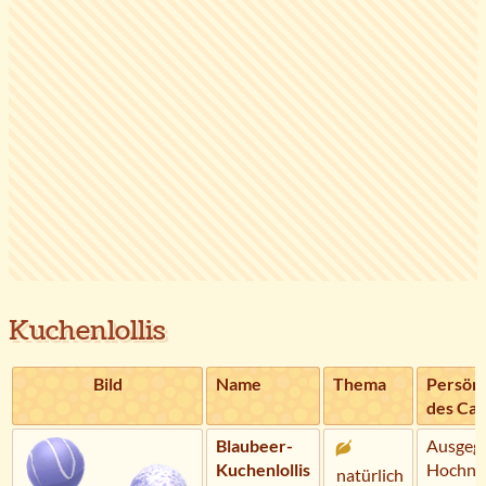
Kuchenlollis
Bild
Name
Thema
Persönl
des Ca
Blaubeer-
Ausgegl
Kuchenlollis
Hochnäs
natürlich