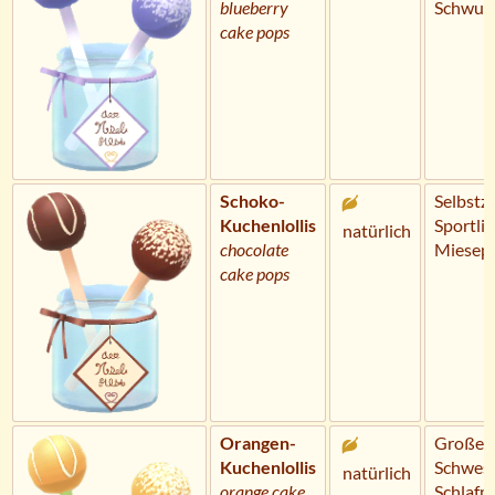
blueberry
Schwun
cake pops
Schoko-
Selbstzu
Kuchenlollis
Sportlic
natürlich
chocolate
Miesep
cake pops
Orangen-
Große
Kuchenlollis
Schwest
natürlich
orange cake
Schlafm