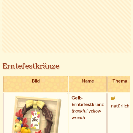
Erntefestkränze
Bild
Name
Thema
Gelb-
Erntefestkranz
natürlich
thankful yellow
wreath