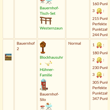
160 Punkt
Bauernhof-
3
:
Tisch-Set
215 Punkt
Perfekte
Westernzaun
Punktzahl
244 Punkt
Bauernhof
Normal
1
:
2
180 Punkt
Blockhausuhr
2
:
230 Punkt
Hühner-
3
:
Familie
305 Punkt
Perfekte
Punktzahl
Bauernhof-
347 Punkt
Silo