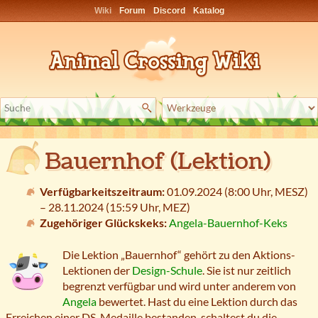
Wiki
Forum
Discord
Katalog
Bauernhof (Lektion)
Verfügbarkeitszeitraum:
01.09.2024 (8:00 Uhr,
MESZ
)
– 28.11.2024 (15:59 Uhr,
MEZ
)
Zugehöriger Glückskeks:
Angela-Bauernhof-Keks
Die Lektion „Bauernhof“ gehört zu den Aktions-
Lektionen der
Design-Schule
. Sie ist nur zeitlich
begrenzt verfügbar und wird unter anderem von
Angela
bewertet. Hast du eine Lektion durch das
Erreichen einer DS-Medaille bestanden, schaltest du die