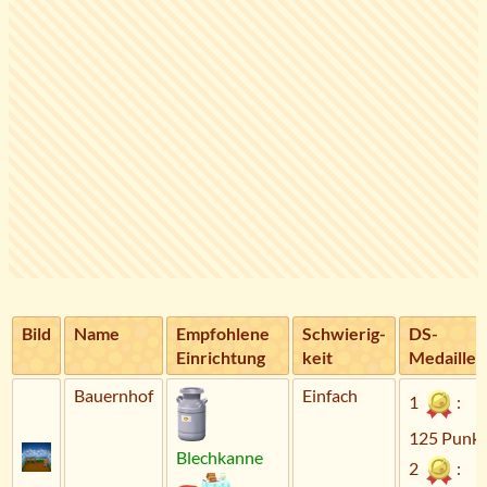
Bild
Name
Empfohlene
Schwierig­
DS-
Einrichtung
keit
Medaillen
Bauernhof
Einfach
1
:
125 Punkt
Blechkanne
2
: