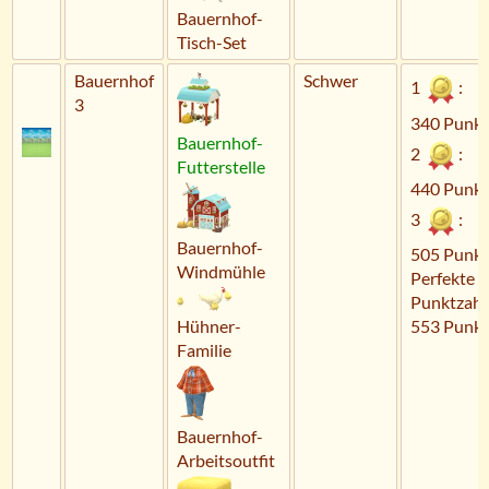
Bauernhof-
Tisch-Set
Bauernhof
Schwer
1
:
3
340 Punkt
Bauernhof-
2
:
Futterstelle
440 Punkt
3
:
Bauernhof-
505 Punkt
Windmühle
Perfekte
Punktzahl
Hühner-
553 Punkt
Familie
Bauernhof-
Arbeitsoutfit