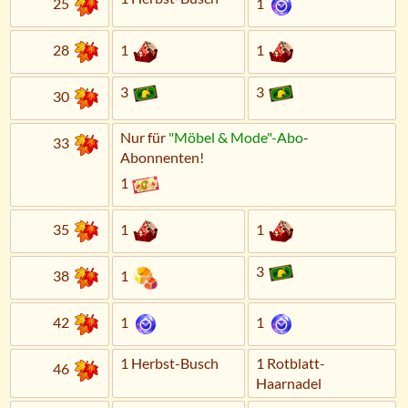
25
1
28
1
1
3
3
30
Nur für
"Möbel & Mode"-Abo
-
33
Abonnenten!
1
35
1
1
3
38
1
42
1
1
1 Herbst-Busch
1 Rotblatt-
46
Haarnadel