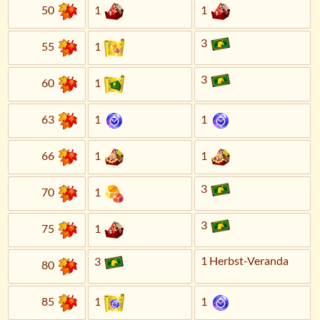
50
1
1
3
55
1
3
60
1
63
1
1
66
1
1
3
70
1
3
75
1
1 Herbst-Veranda
3
80
85
1
1