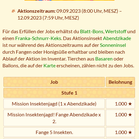
Aktionszeitraum:
09.09.2023 (8:00 Uhr,
MESZ
) –
12.09.2023 (7:59 Uhr,
MESZ
)
Für das Erfüllen der Jobs erhältst du
Blatt-Bons
,
Wertstoff
und
einen
Franka-Schnurr-Keks
. Das Aktionsinsekt
Abendzikade
ist nur während des Aktionszeitraums auf der
Sonneninsel
durch Fangen oder Honigsüße erhaltbar und bleiben nach
Ablauf der Aktion im Inventar. Tierchen aus
Basaren
oder
Ballons, die auf der
Karte
erscheinen, zählen nicht zu den Jobs.
Job
Belohnung
Stufe 1
Mission Insektenjagd (1 x Abendzikade)
1.000 ★
Mission Insektenjagd! Fange Abendzikade x
1.000 ★
2.
Fange 5 Insekten.
1.000 ★