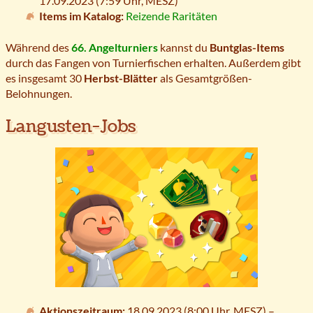
17.09.2023 (7:59 Uhr,
MESZ
)
Items im Katalog:
Reizende Raritäten
Während des
66. Angelturniers
kannst du
Buntglas-Items
durch das Fangen von Turnierfischen erhalten. Außerdem gibt
es insgesamt 30
Herbst-Blätter
als Gesamtgrößen-
Belohnungen.
Langusten-Jobs
Aktionszeitraum:
18.09.2023 (8:00 Uhr,
MESZ
) –