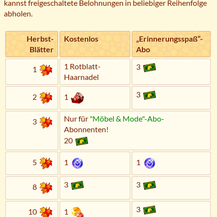
kannst freigeschaltete Belohnungen in beliebiger Reihenfolge
abholen.
Herbst-
Kostenlos
„Erinnerungs­spaß“-
Blätter
Abo
1 Rotblatt-
3
1
Haarnadel
3
2
1
Nur für
"Möbel & Mode"-Abo
-
3
Abonnenten!
20
5
1
1
3
3
8
3
10
1