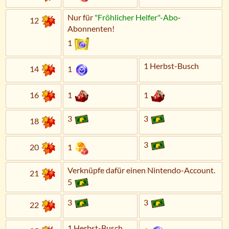
Nur für
"Fröhlicher Helfer"-Abo
-
12
Abonnenten!
1
1 Herbst-Busch
14
1
16
1
1
3
3
18
3
20
1
Verknüpfe dafür einen Nintendo-Account.
21
5
3
3
22
1 Herbst-Busch