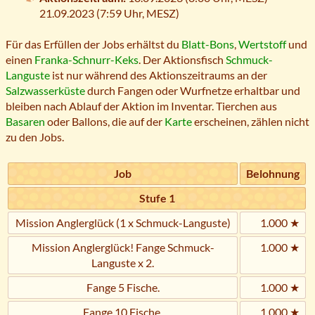
21.09.2023 (7:59 Uhr,
MESZ
)
Für das Erfüllen der Jobs erhältst du
Blatt-Bons
,
Wertstoff
und
einen
Franka-Schnurr-Keks
. Der Aktionsfisch
Schmuck-
Languste
ist nur während des Aktionszeitraums an der
Salzwasserküste
durch Fangen oder Wurfnetze erhaltbar und
bleiben nach Ablauf der Aktion im Inventar. Tierchen aus
Basaren
oder Ballons, die auf der
Karte
erscheinen, zählen nicht
zu den Jobs.
Job
Belohnung
Stufe 1
Mission Anglerglück (1 x Schmuck-Languste)
1.000 ★
Mission Anglerglück! Fange Schmuck-
1.000 ★
Languste x 2.
Fange 5 Fische.
1.000 ★
Fange 10 Fische.
1.000 ★