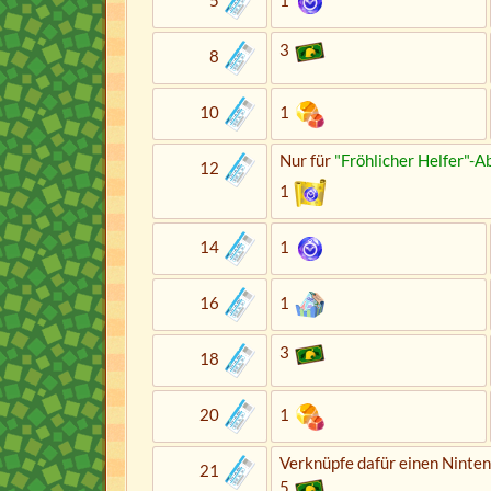
5
1
3
8
10
1
Nur für
"Fröhlicher Helfer"-A
12
1
14
1
16
1
3
18
20
1
Verknüpfe dafür einen Ninte
21
5