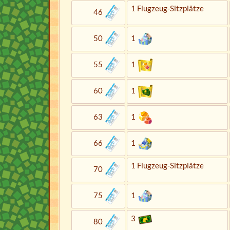
1 Flugzeug-Sitzplätze
46
50
1
55
1
60
1
63
1
66
1
1 Flugzeug-Sitzplätze
70
75
1
3
80