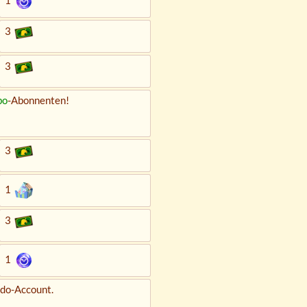
1
3
3
bo
-Abonnenten!
3
1
3
1
ndo-Account.