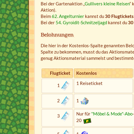
Bei der Gartenaktion „
Gullivers kleine Reisen
“ 
Aktion).
Beim
62. Angelturnier
kannst du
30 Flugtickets
Bei der
54. Gyroidit-Schnitzeljagd
kannst du
30
Belohnungen
Die hier in der Kostenlos-Spalte genannten B
Spalte zu bekommen, musst du das Aktionsmate
genug Aktionsmaterial sammelst und bestimmte z
Flugticket
Kostenlos
1 Reiseticket
1
2
1
Nur für
"Möbel & Mode"-Abo
3
20