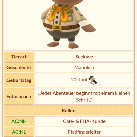
Tierart
Seelöwe
Geschlecht
Männlich
20. Juni
Geburtstag
„Jedes Abenteuer beginnt mit einem kleinen
Fotospruch
Schritt.“
Rollen
AC:NH
Café- & FHA-Kunde
AC:NL
Pfadfinderleiter