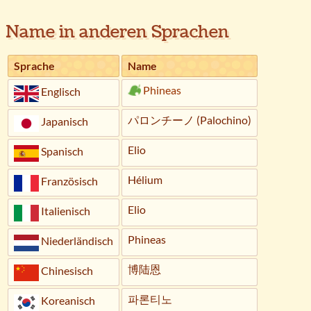
Name in anderen Sprachen
Sprache
Name
Phineas
Englisch
パロンチーノ (Palochino)
Japanisch
Elio
Spanisch
Hélium
Französisch
Elio
Italienisch
Phineas
Niederländisch
博陆恩
Chinesisch
파론티노
Koreanisch