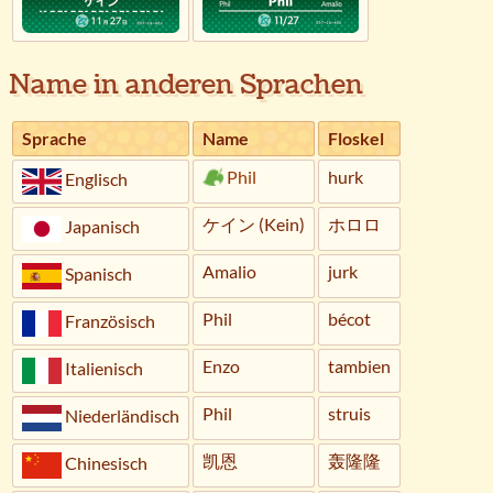
Name in anderen Sprachen
Sprache
Name
Floskel
Phil
hurk
Englisch
ケイン (Kein)
ホロロ
Japanisch
Amalio
jurk
Spanisch
Phil
bécot
Französisch
Enzo
tambien
Italienisch
Phil
struis
Niederländisch
凯恩
轰隆隆
Chinesisch