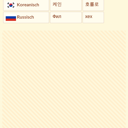
케인
호롤로
Koreanisch
Фил
хех
Russisch