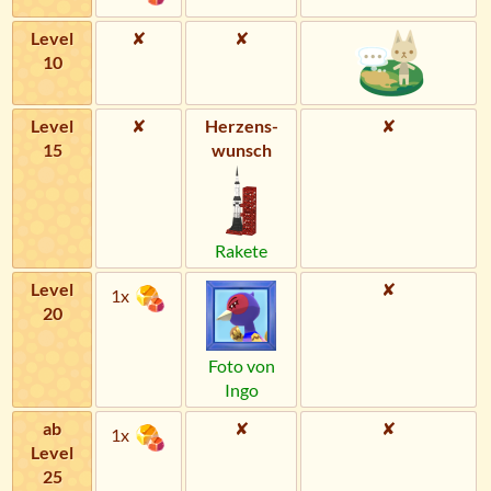
Level
✘
✘
10
Level
✘
Herzens­
✘
15
wunsch
Rakete
Level
✘
1x
20
Foto von
Ingo
ab
✘
✘
1x
Level
25