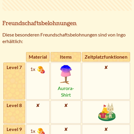
Freundschaftsbelohnungen
Diese besonderen Freundschaftsbelohnungen sind von Ingo
erhältlich:
Material
Items
Zeltplatzfunktionen
Level 7
✘
1x
Aurora-
Shirt
Level 8
✘
✘
Level 9
✘
✘
1x