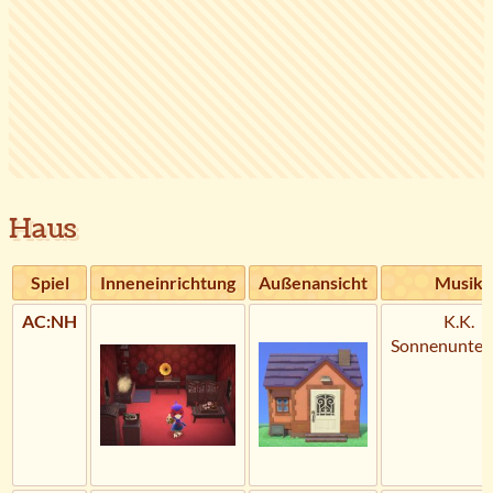
Haus
Spiel
Inneneinrichtung
Außenansicht
Musik
AC:NH
K.K.
Sonnenunter