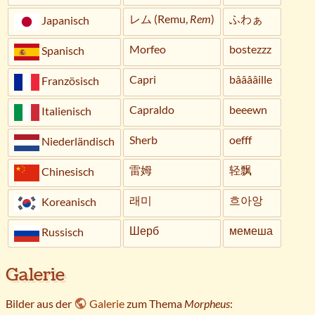
レム (Remu,
Rem
)
ふわぁ
Japanisch
Morfeo
bostezzz
Spanisch
Capri
bââââille
Französisch
Capraldo
beeewn
Italienisch
Sherb
oefff
Niederländisch
雷姆
轻飘
Chinesisch
래미
흐아앙
Koreanisch
Шерб
мемеша
Russisch
Galerie
Bilder aus der
Galerie
zum Thema
Morpheus
: