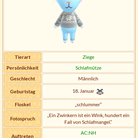
Tierart
Ziege
Persönlichkeit
Schlafmütze
Geschlecht
Männlich
18. Januar
Geburtstag
Floskel
„schlummer“
„Ein Zwinkern ist ein Wink, hundert ein
Fotospruch
Fall von Schlafmangel.“
AC:NH
Auftreten