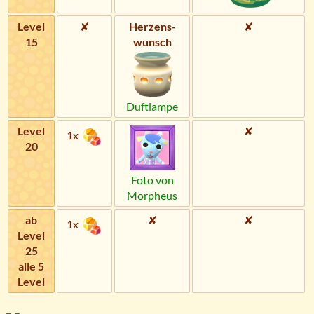
Level
✘
Herzens­
✘
15
wunsch
Duftlampe
Level
✘
1x
20
Foto von
Morpheus
ab
✘
✘
1x
Level
25
alle 5
Level