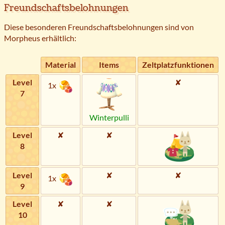
Freundschaftsbelohnungen
Diese besonderen Freundschaftsbelohnungen sind von
Morpheus erhältlich:
Material
Items
Zeltplatzfunktionen
Level
✘
1x
7
Winterpulli
Level
✘
✘
8
Level
✘
✘
1x
9
Level
✘
✘
10