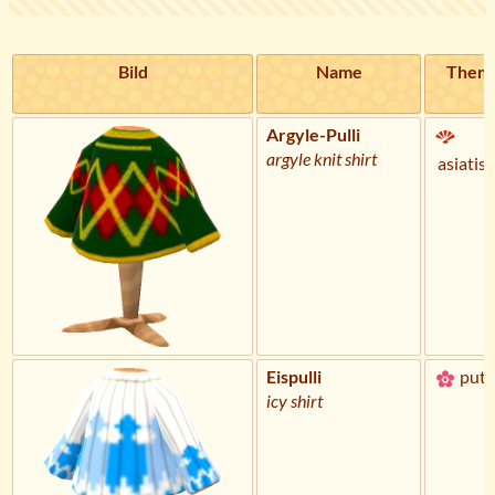
Bild
Name
Them
Argyle-Pulli
argyle knit shirt
asiatis
Eispulli
putz
icy shirt