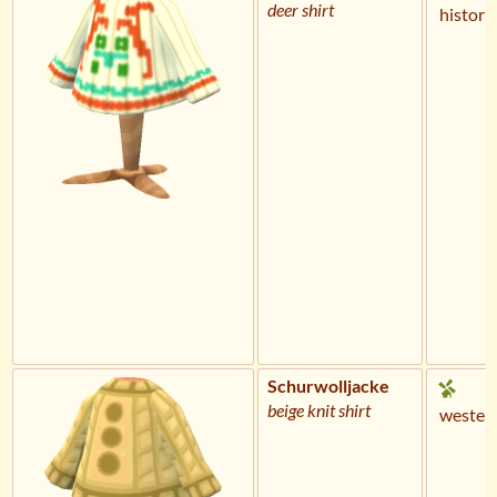
deer shirt
histori
Schurwolljacke
beige knit shirt
wester