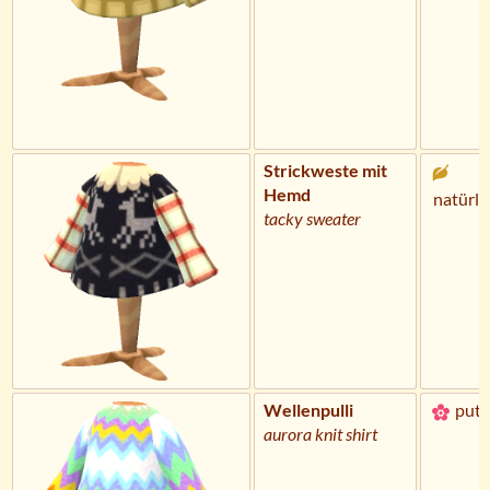
Strickweste mit
Hemd
natürli
tacky sweater
Wellenpulli
putz
aurora knit shirt