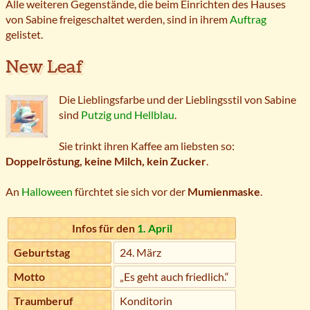
Alle weiteren Gegenstände, die beim Einrichten des Hauses
von Sabine freigeschaltet werden, sind in ihrem
Auftrag
gelistet.
New Leaf
Die Lieblingsfarbe und der Lieblingsstil von Sabine
sind
Putzig und Hellblau
.
Sie trinkt ihren Kaffee am liebsten so:
Doppelröstung, keine Milch, kein Zucker
.
An
Halloween
fürchtet sie sich vor der
Mumienmaske
.
Infos für den
1. April
Geburtstag
24. März
Motto
„Es geht auch friedlich.“
Traumberuf
Konditorin