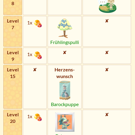
8
Level
✘
1x
7
Frühlingspulli
Level
✘
✘
1x
9
Level
✘
Herzens­
✘
15
wunsch
Barockpuppe
Level
✘
1x
20