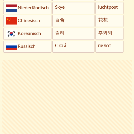
Skye
luchtpost
Niederländisch
百合
花花
Chinesisch
릴리
후와와
Koreanisch
Скай
пилот
Russisch