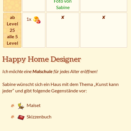
Foto von
Sabine
ab
✘
✘
1x
Level
25
alle 5
Level
Happy Home Designer
Ich möchte eine
Malschule
für jedes Alter eröffnen!
Sabine wünscht sich ein Haus mit dem Thema „Kunst kann
jeder“ und gibt folgende Gegenstände vor:
Malset
Skizzenbuch