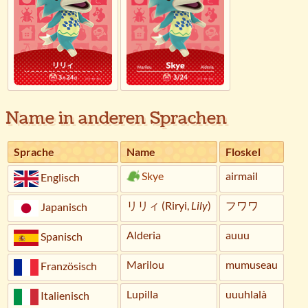
Name in anderen Sprachen
Sprache
Name
Floskel
Skye
airmail
Englisch
リリィ (Riryi,
Lily
)
フワワ
Japanisch
Alderia
auuu
Spanisch
Marilou
mumuseau
Französisch
Lupilla
uuuhlalà
Italienisch