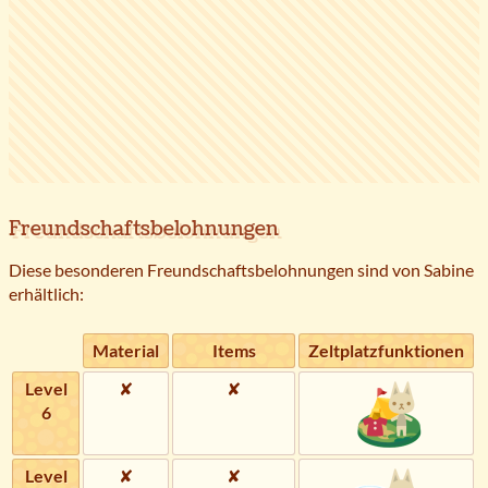
Freundschaftsbelohnungen
Diese besonderen Freundschaftsbelohnungen sind von Sabine
erhältlich:
Material
Items
Zeltplatzfunktionen
Level
✘
✘
6
Level
✘
✘