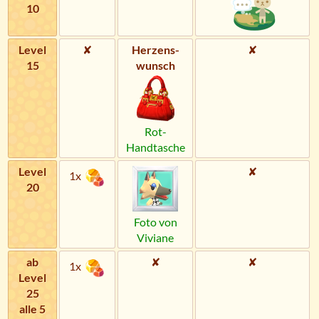
10
Level
✘
Herzens­
✘
15
wunsch
Rot-
Handtasche
Level
✘
1x
20
Foto von
Viviane
ab
✘
✘
1x
Level
25
alle 5