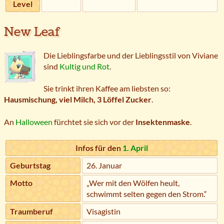
Level
New Leaf
Die Lieblingsfarbe und der Lieblingsstil von Viviane
sind
Kultig und Rot
.
Sie trinkt ihren Kaffee am liebsten so:
Hausmischung, viel Milch, 3 Löffel Zucker
.
An
Halloween
fürchtet sie sich vor der
Insektenmaske
.
Infos für den
1. April
Geburtstag
26. Januar
Motto
„Wer mit den Wölfen heult,
schwimmt selten gegen den Strom.“
Traumberuf
Visagistin