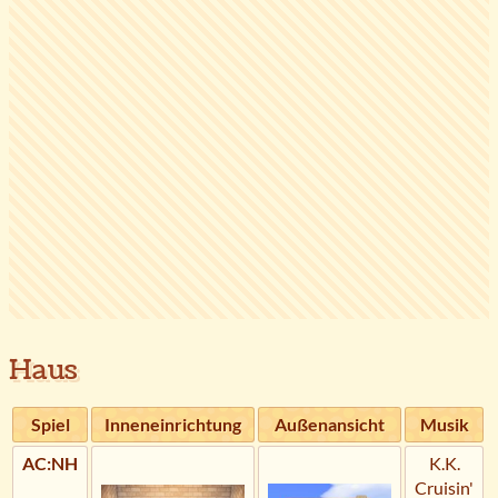
Haus
Spiel
Inneneinrichtung
Außenansicht
Musik
AC:NH
K.K.
Cruisin'