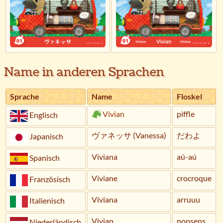
Name in anderen Sprachen
Sprache
Name
Floskel
Vivian
piffle
Englisch
ヴァネッサ (Vanessa)
だわよ
Japanisch
Viviana
aú-aú
Spanisch
Viviane
crocroque
Französisch
Viviana
arruuu
Italienisch
Vivian
nonsens
Niederländisch