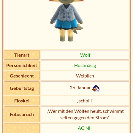
Tierart
Wolf
Persönlichkeit
Hochnäsig
Geschlecht
Weiblich
26. Januar
Geburtstag
Floskel
„scholli“
„Wer mit den Wölfen heult, schwimmt
Fotospruch
selten gegen den Strom.“
AC:NH