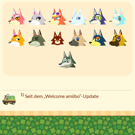
1)
Seit dem „Welcome amiibo“-Update