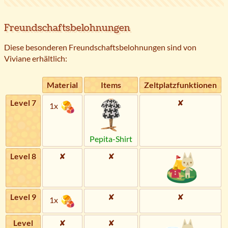
Freundschaftsbelohnungen
Diese besonderen Freundschaftsbelohnungen sind von
Viviane erhältlich:
Material
Items
Zeltplatzfunktionen
Level 7
✘
1x
Pepita-Shirt
Level 8
✘
✘
Level 9
✘
✘
1x
Level
✘
✘