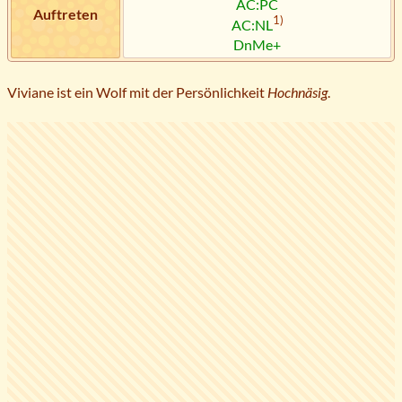
AC:PC
Auftreten
1)
AC:NL
DnMe+
Viviane ist ein Wolf mit der Persönlichkeit
Hochnäsig
.