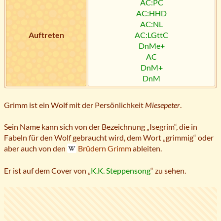
AC:PC
AC:HHD
AC:NL
Auftreten
AC:LGttC
DnMe+
AC
DnM+
DnM
Grimm ist ein Wolf mit der Persönlichkeit
Miesepeter
.
Sein Name kann sich von der Bezeichnung „Isegrim“, die in
Fabeln für den Wolf gebraucht wird, dem Wort „grimmig“ oder
aber auch von den
Brüdern Grimm
ableiten.
Er ist auf dem Cover von „
K.K. Steppensong
“ zu sehen.