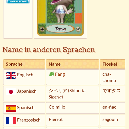
Name in anderen Sprachen
Sprache
Name
Floskel
Fang
cha-
Englisch
chomp
シベリア (Shiberia,
ですダス
Japanisch
Siberia
)
Colmillo
en-ñac
Spanisch
Pierrot
sagouin
Französisch