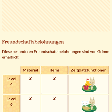
Freundschaftsbelohnungen
Diese besonderen Freundschaftsbelohnungen sind von Grimm
erhältlich:
Material
Items
Zeltplatzfunktionen
Level
✘
✘
4
Level
✘
✘
6