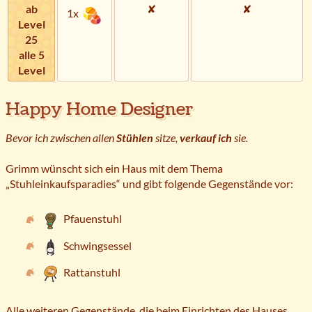
ab
✘
✘
1x
Level
25
alle 5
Level
Happy Home Designer
Bevor ich zwischen allen
Stühlen
sitze,
verkauf ich
sie.
Grimm wünscht sich ein Haus mit dem Thema
„Stuhleinkaufsparadies“ und gibt folgende Gegenstände vor:
Pfauenstuhl
Schwingsessel
Rattanstuhl
Alle weiteren Gegenstände, die beim Einrichten des Hauses