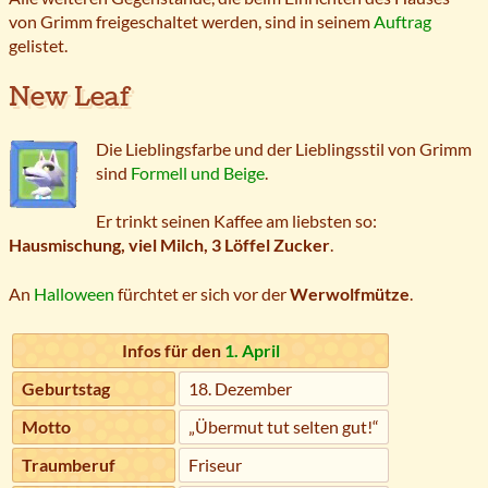
von Grimm freigeschaltet werden, sind in seinem
Auftrag
gelistet.
New Leaf
Die Lieblingsfarbe und der Lieblingsstil von Grimm
sind
Formell und Beige
.
Er trinkt seinen Kaffee am liebsten so:
Hausmischung, viel Milch, 3 Löffel Zucker
.
An
Halloween
fürchtet er sich vor der
Werwolfmütze
.
Infos für den
1. April
Geburtstag
18. Dezember
Motto
„Übermut tut selten gut!“
Traumberuf
Friseur