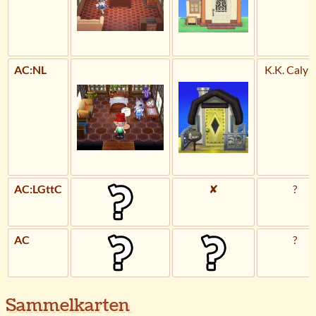
AC:NL
K.K. Calyp
AC:LGttC
✘
?
AC
?
Sammelkarten