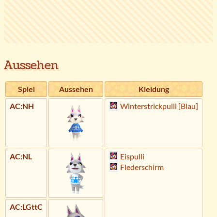
Aussehen
Spiel
Aussehen
Kleidung
AC:NH
Winterstrickpulli [Blau]
AC:NL
Eispulli
Flederschirm
AC:LGttC