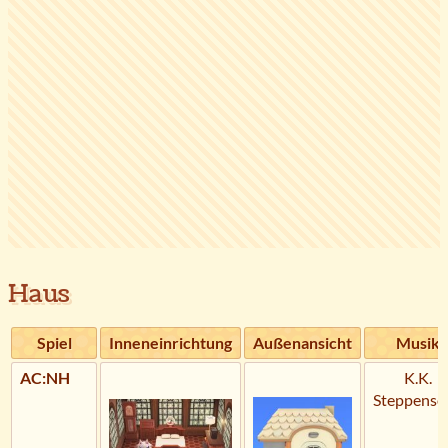
Haus
Spiel
Inneneinrichtung
Außenansicht
Musik
AC:NH
K.K.
Steppenso