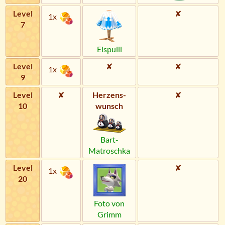
Level
✘
1x
7
Eispulli
Level
✘
✘
1x
9
Level
✘
Herzens­
✘
10
wunsch
Bart-
Matroschka
Level
✘
1x
20
Foto von
Grimm