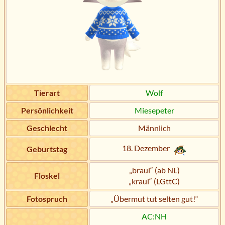
Tierart
Wolf
Persönlichkeit
Miesepeter
Geschlecht
Männlich
18. Dezember
Geburtstag
„braul“ (ab NL)
Floskel
„kraul“ (LGttC)
Fotospruch
„Übermut tut selten gut!“
AC:NH