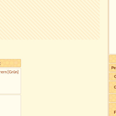
g
Pe
rern [Grün]
G
F