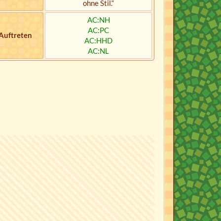
ohne Stil.“
AC:NH
AC:PC
Auftreten
AC:HHD
AC:NL