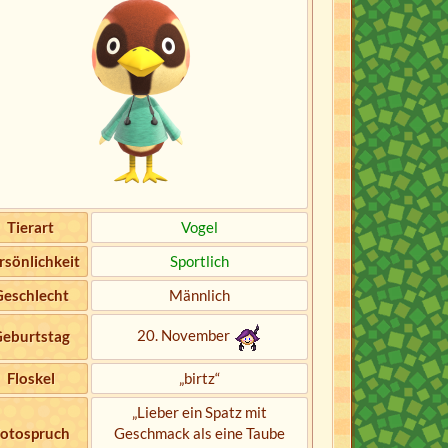
Tierart
Vogel
rsönlichkeit
Sportlich
Geschlecht
Männlich
20. November
eburtstag
Floskel
„birtz“
„Lieber ein Spatz mit
otospruch
Geschmack als eine Taube