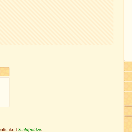
önlichkeit
Schlafmütze
: