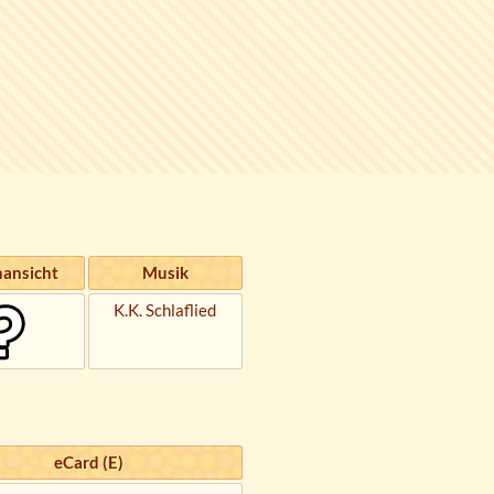
ansicht
Musik
K.K. Schlaflied
eCard (E)