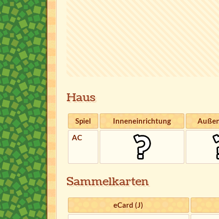
Haus
Spiel
Inneneinrichtung
Außen
AC
Sammelkarten
eCard (J)