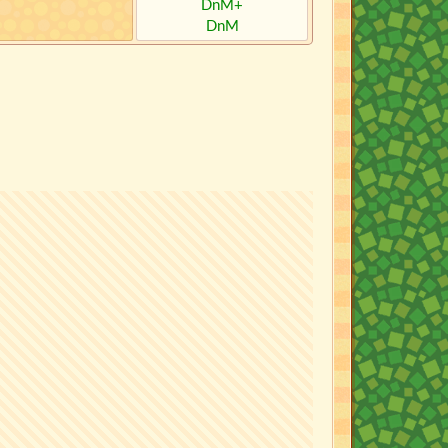
DnM+
DnM