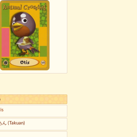
e
is
 (Takuan)