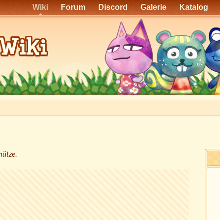
Wiki
Forum
Discord
Galerie
Katalog
mütze
.