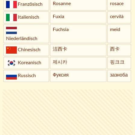
Rosanne
rosace
Französisch
Fuxia
cervilà
Italienisch
Fuchsia
meid
Niederländisch
洁西卡
西卡
Chinesisch
제시카
핑크크
Koreanisch
Фуксия
зазноба
Russisch