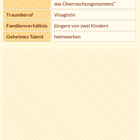
das Überraschungsmoment.“
Traumberuf
Visagistin
Familienverhältnis
jüngere von zwei Kindern
Geheimes Talent
heimwerken