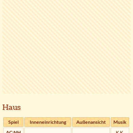
Haus
Spiel
Inneneinrichtung
Außenansicht
Musik
AC:NH
K.K.