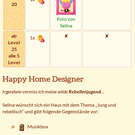
20
Foto von
Selina
ab
✘
✘
1x
Level
25
alle 5
Level
Happy Home Designer
Irgendwie vermiss ich meine wilde
Rebellenjugend
…
Selina wünscht sich ein Haus mit dem Thema „Jung und
rebellisch“ und gibt folgende Gegenstände vor:
Musikbox