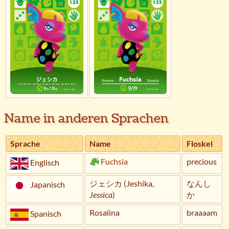
Name in anderen Sprachen
Sprache
Name
Floskel
Fuchsia
precious
Englisch
ジェシカ (Jeshika,
なんし
Japanisch
Jessica
)
か
Rosalina
braaaam
Spanisch