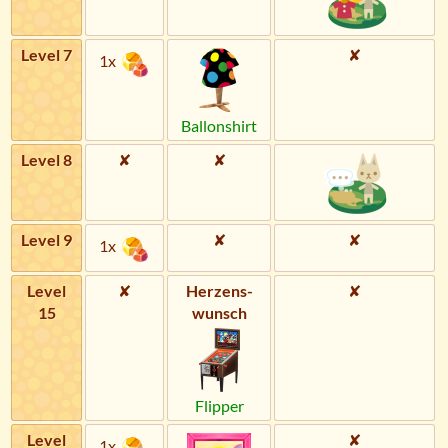
Level 7
✘
1x
Ballonshirt
Level 8
✘
✘
Level 9
✘
✘
1x
Level
✘
Herzens­
✘
15
wunsch
Flipper
Level
✘
1x