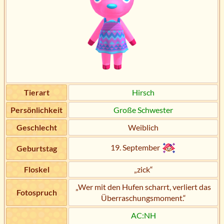
Tierart
Hirsch
Persönlichkeit
Große Schwester
Geschlecht
Weiblich
19. September
Geburtstag
Floskel
„zick“
„Wer mit den Hufen scharrt, verliert das
Fotospruch
Überraschungsmoment.“
AC:NH